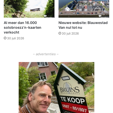
i
t
a
f
Al meer dan 16.000
Nieuwe website: Blauwestad
m
solobroezz’n-kaarten
Van nul tot nu
e
verkocht
30 juli 2026
t
30 juli 2026
t
r
e
– advertenties –
k
k
i
n
g
g
r
o
t
e
p