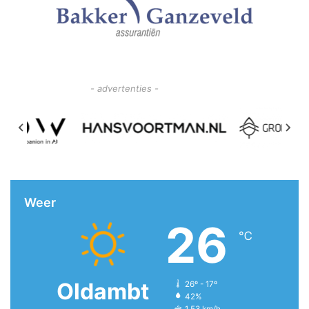
- advertenties -
Weer
26
℃
Oldambt
26º - 17º
42%