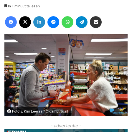
In 1 minuut te lezen
Facebook
X
LinkedIn
Messenger
WhatsApp
Telegram
Deel via Email
Foto's: Kim Leeraar/ OldambtNu.nl
- advertentie -