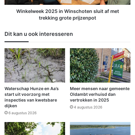
i
e
t
k
Winkelweek 2025 in Winschoten sluit af met
i
2
trekking grote prijzenpot
n
0
O
2
Dit kan u ook interesseren
l
5
d
i
a
n
m
W
b
i
t
n
s
c
h
Waterschap Hunze en Aa’s
Meer mensen naar gemeente
o
start uit voorzorg met
Oldambt verhuisd dan
t
inspecties van kwetsbare
vertrokken in 2025
dijken
e
4 augustus 2026
n
6 augustus 2026
s
l
u