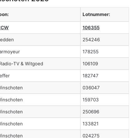
bon:
Lotnummer:
CCW
106355
Bedden
254246
Larmoyeur
178255
 Radio-TV & Witgoed
106109
effer
182747
inschoten
036047
inschoten
159703
inschoten
250696
inschoten
133821
inschoten
024275