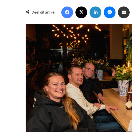
Facebook
X
LinkedIn
Messenger
Deel via Email
Deel dit artikel: