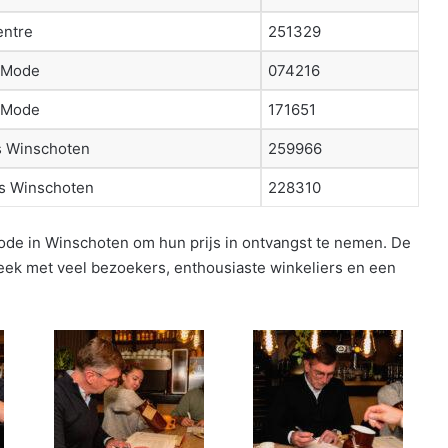
entre
251329
a Mode
074216
a Mode
171651
s Winschoten
259966
s Winschoten
228310
de in Winschoten om hun prijs in ontvangst te nemen. De
week met veel bezoekers, enthousiaste winkeliers en een