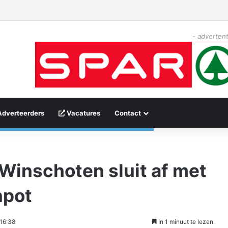
- advertent
Adverteerders
Vacatures
Contact
Winschoten sluit af met
npot
16:38
In 1 minuut te lezen