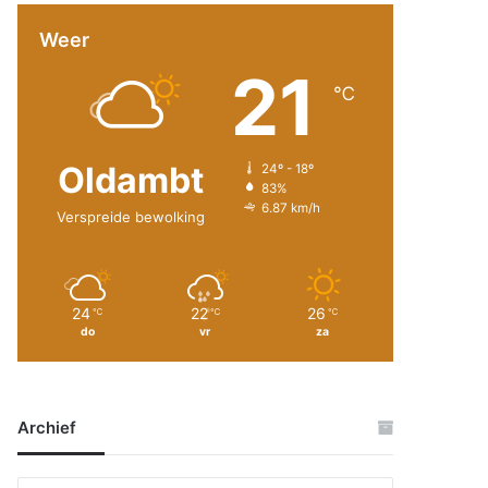
Weer
21
℃
Oldambt
24º - 18º
83%
6.87 km/h
Verspreide bewolking
24
22
26
℃
℃
℃
do
vr
za
Archief