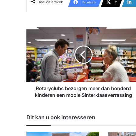
Deel dit artikel:
Facebook
X
R
o
t
a
r
y
c
l
u
b
Rotaryclubs bezorgen meer dan honderd
s
kinderen een mooie Sinterklaasverrassing
b
e
z
Dit kan u ook interesseren
o
r
g