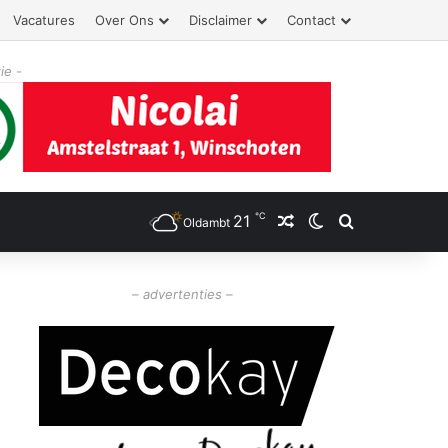
Vacatures
Over Ons
Disclaimer
Contact
ie -
℃
21
Willekeurig artikel
Switch skin
Zoeken
Oldambt
– advertenties –