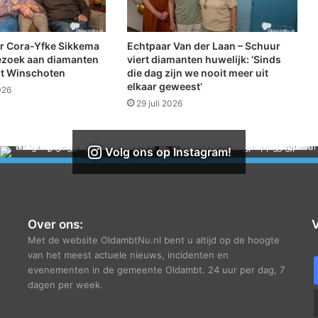
e
t
h
r Cora-Yfke Sikkema
Echtpaar Van der Laan – Schuur
e
ezoek aan diamanten
viert diamanten huwelijk: ‘Sinds
a
it Winschoten
die dag zijn we nooit meer uit
elkaar geweest’
t
026
e
29 juli 2026
r
k
o
Volg ons op Instagram!
m
e
d
i
e
Over ons:
V
v
Met de website OldambtNu.nl bent u altijd op de hoogte
a
van het meest actuele nieuws, incidenten en
n
evenementen in de gemeente Oldambt. 24 uur per dag, 7
J
dagen per week.
o
n