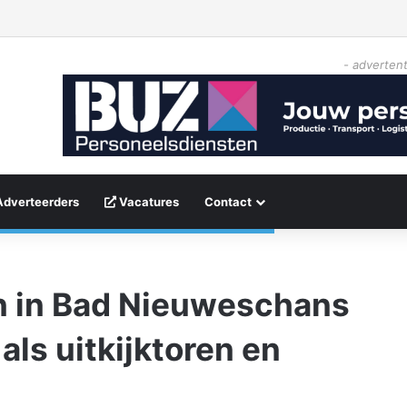
- advertent
Adverteerders
Vacatures
Contact
n in Bad Nieuweschans
als uitkijktoren en