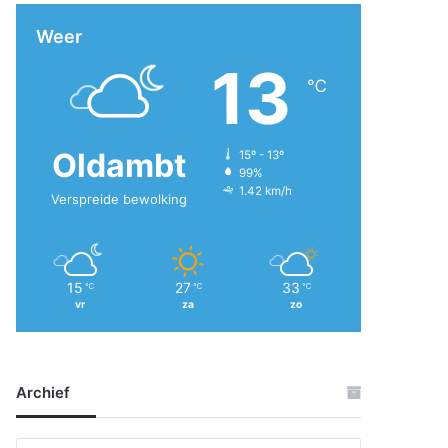
Weer
13
℃
Oldambt
15º - 13º
99%
1.42 km/h
Verspreide bewolking
15
27
33
℃
℃
℃
vr
za
zo
Archief