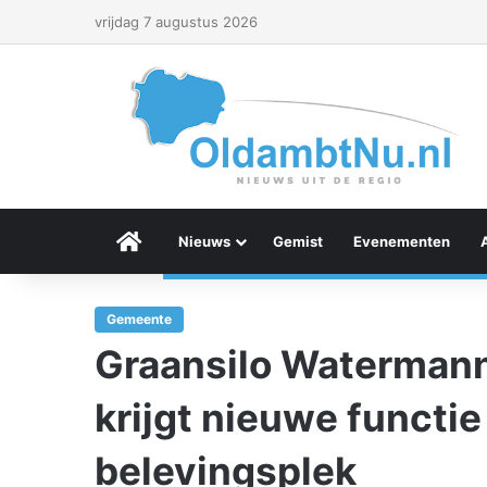
vrijdag 7 augustus 2026
Menu Item
Nieuws
Gemist
Evenementen
Gemeente
Graansilo Waterman
krijgt nieuwe functie 
belevingsplek