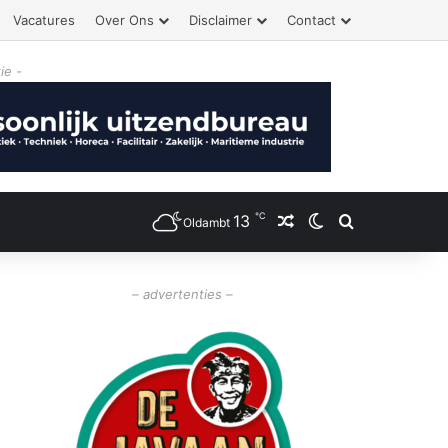
Vacatures
Over Ons
Disclaimer
Contact
ie -
℃
13
Willekeurig artikel
Switch skin
Zoeken
Oldambt
– advertenties –