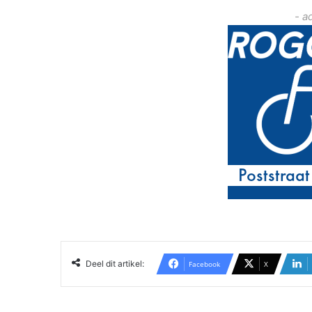
- a
Deel dit artikel:
Facebook
X