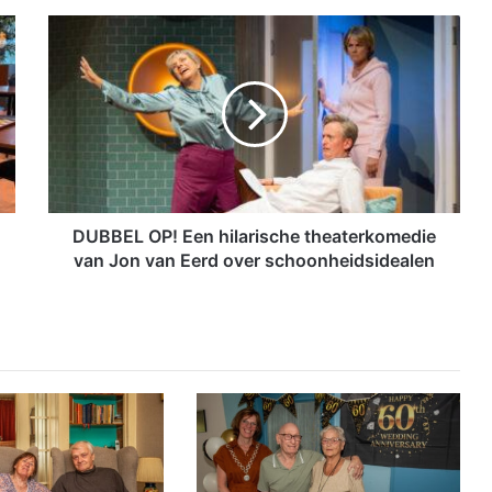
D
U
B
B
E
L
O
P
!
E
DUBBEL OP! Een hilarische theaterkomedie
e
van Jon van Eerd over schoonheidsidealen
n
h
i
l
a
r
i
s
c
h