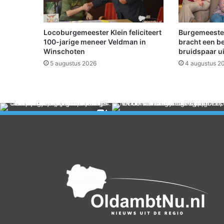
o
l
m
Locoburgemeester Klein feliciteert
Burgemeeste
e
100-jarige meneer Veldman in
bracht een b
t
Winschoten
bruidspaar u
4
5 augustus 2026
4 augustus 2
e
p
l
a
a
t
s
o
p
N
K
-
d
a
m