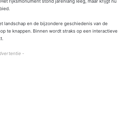
 Het rijksmonument stond jarenlang leeg, maar krijgt nu
bied.
et landschap en de bijzondere geschiedenis van de
op te knappen. Binnen wordt straks op een interactieve
t.
dvertentie -