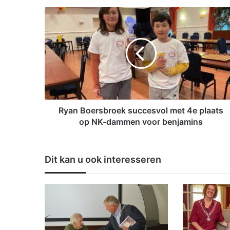
R
y
a
n
B
o
e
r
s
b
Ryan Boersbroek succesvol met 4e plaats
r
op NK-dammen voor benjamins
o
e
k
Dit kan u ook interesseren
s
u
c
c
e
s
v