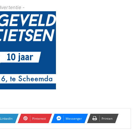
dvertentie -
LinkedIn
Pinterest
Messenger
Printen