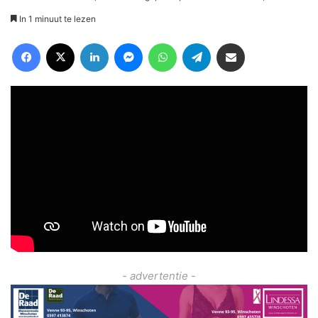
In 1 minuut te lezen
Facebook
X
LinkedIn
Messenger
WhatsApp
Telegram
Deel via Email
- advertentie -