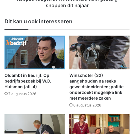
m
e
shoppen dit najaar
b
n
t
i
Dit kan u ook interesseren
z
n
w
W
a
i
a
n
r
s
b
c
e
h
s
o
c
t
Oldambt in Bedrijf: Op
Winschoter (32)
h
e
bedrijfsbezoek bij W.D.
aangehouden na reeks
a
n
Huisman (afl. 4)
geweldsincidenten; politie
d
onderzoekt mogelijke link
:
7 augustus 2026
met meerdere zaken
i
k
g
o
6 augustus 2026
d
m
d
g
o
e
o
z