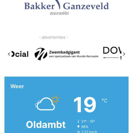
- advertenties -
Weer
19
℃
Oldambt
21º - 15º
88%
2.52 km/h