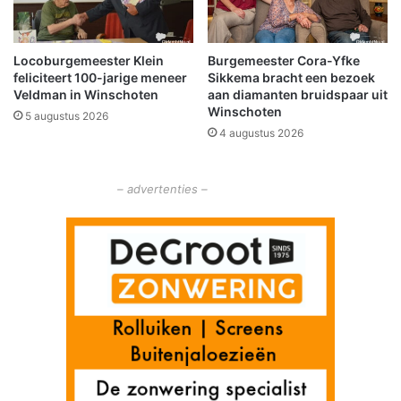
r
e
v
l
u
l
Locoburgemeester Klein
Burgemeester Cora-Yfke
u
i
feliciteert 100-jarige meneer
Sikkema bracht een bezoek
r
g
Veldman in Winschoten
aan diamanten bruidspaar uit
w
s
Winschoten
5 augustus 2026
e
h
4 augustus 2026
r
o
k
p
p
– advertenties –
e
n
d
i
t
n
a
j
a
a
r