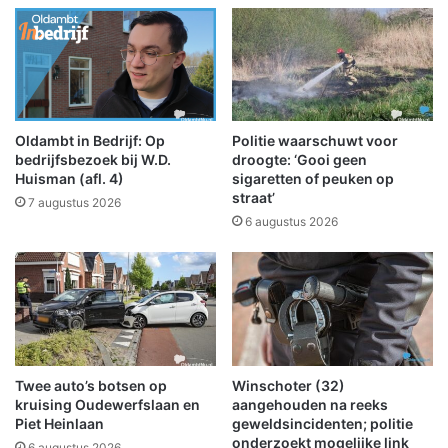
S
a
c
n
h
d
e
e
e
r
m
s
d
o
Oldambt in Bedrijf: Op
Politie waarschuwt voor
a
n
bedrijfsbezoek bij W.D.
droogte: ‘Gooi geen
l
d
Huisman (afl. 4)
sigaretten of peuken op
u
straat’
e
7 augustus 2026
i
r
6 augustus 2026
d
w
t
e
h
g
e
n
t
a
n
a
i
r
Twee auto’s botsen op
Winschoter (32)
e
D
kruising Oudewerfslaan en
aangehouden na reeks
u
u
Piet Heinlaan
geweldsincidenten; politie
w
i
onderzoekt mogelijke link
6 augustus 2026
e