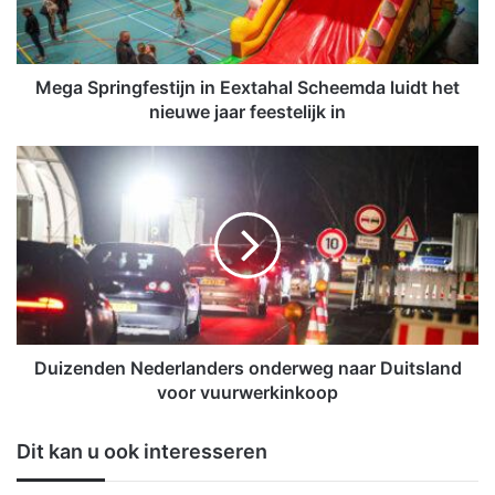
r
i
n
g
Mega Springfestijn in Eextahal Scheemda luidt het
f
nieuwe jaar feestelijk in
e
s
D
t
u
i
i
j
z
n
e
i
n
n
d
E
e
e
n
x
N
Duizenden Nederlanders onderweg naar Duitsland
t
e
voor vuurwerkinkoop
a
d
h
e
Dit kan u ook interesseren
a
r
l
l