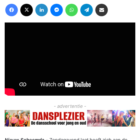
Facebook
X
LinkedIn
Messenger
WhatsApp
Telegram
Deel via Email
- advertentie -
Nieuw Scheemda –
Zondagavond laat heeft zich aan de