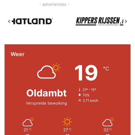
- advertenties -
Weer
19
℃
Oldambt
21º - 15º
70%
3.71 km/h
Verspreide bewolking
21
27
32
℃
℃
℃
vr
za
zo