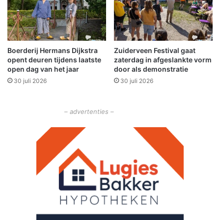
n
g
c
e
l
T
u
H
s
Boerderij Hermans Dijkstra
Zuiderveen Festival gaat
O
i
opent deuren tijdens laatste
zaterdag in afgeslankte vorm
S
e
open dag van het jaar
door als demonstratie
-
v
30 juli 2026
30 juli 2026
k
e
a
l
n
a
– advertenties –
t
n
i
d
n
b
e
o
u
w