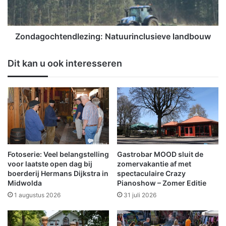
t
o
a
c
k
h
r
t
Zondagochtendlezing: Natuurinclusieve landbouw
i
e
j
n
Dit kan u ook interesseren
g
d
t
l
v
e
o
z
r
i
m
n
i
g
n
:
v
N
Fotoserie: Veel belangstelling
Gastrobar MOOD sluit de
o
a
voor laatste open dag bij
zomervakantie af met
o
t
boerderij Hermans Dijkstra in
spectaculaire Crazy
r
Midwolda
Pianoshow – Zomer Editie
u
m
u
1 augustus 2026
31 juli 2026
a
r
l
i
i