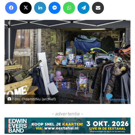
Facebook
X
LinkedIn
Messenger
WhatsApp
Telegram
Deel via Email
Foto: OldambtNu (archief)
- advertentie -