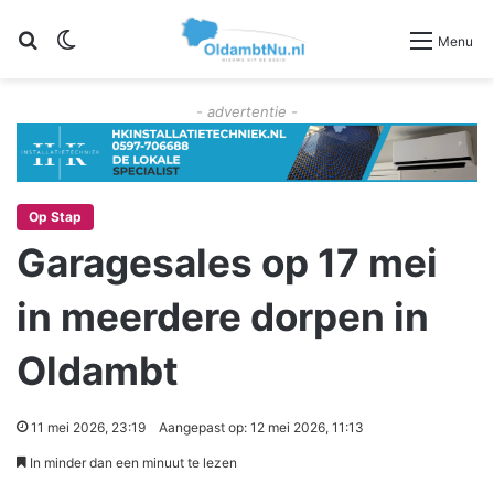
Zoeken
Switch skin
Menu
- advertentie -
Op Stap
Garagesales op 17 mei
in meerdere dorpen in
Oldambt
11 mei 2026, 23:19
Aangepast op: 12 mei 2026, 11:13
In minder dan een minuut te lezen