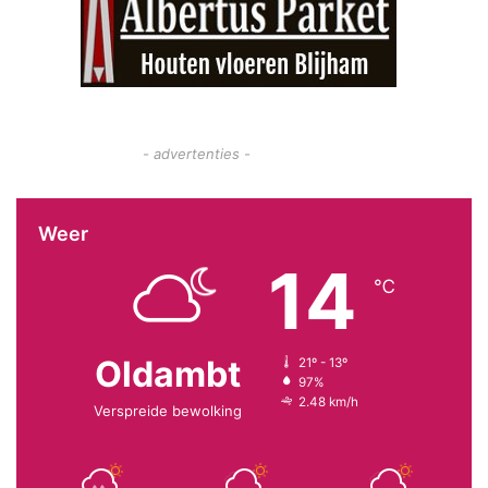
- advertenties -
Weer
14
℃
Oldambt
21º - 13º
97%
2.48 km/h
Verspreide bewolking