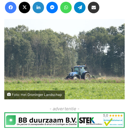
Facebook
X
LinkedIn
Messenger
WhatsApp
Telegram
Deel via Email
Foto: Het Groninger Landschap
- advertentie -