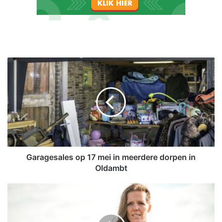
G
a
r
a
g
e
s
a
l
e
Garagesales op 17 mei in meerdere dorpen in
s
Oldambt
o
p
I
1
n
7
w
m
o