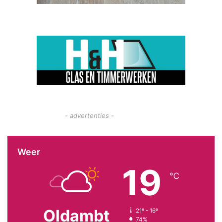
- advertenties -
Weer
19
℃
Oldambt
21º - 16º
74%