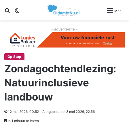
Zoeken
Switch skin
Menu
- advertentie -
Op Stap
Zondagochtendlezing:
Natuurinclusieve
landbouw
12 mei 2026, 00:52
Aangepast op: 8 mei 2026, 22:56
In 1 minuut te lezen