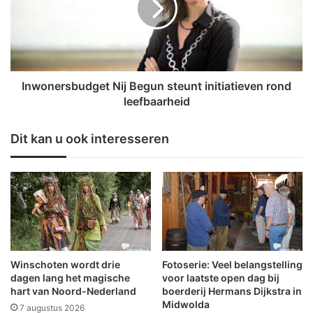
e
n
i
e
i
r
n
s
m
b
e
u
Inwonersbudget Nij Begun steunt initiatieven rond
e
d
leefbaarheid
r
g
d
e
Dit kan u ook interesseren
e
t
r
N
e
i
d
j
o
B
r
e
p
g
e
u
n
n
Winschoten wordt drie
Fotoserie: Veel belangstelling
i
s
dagen lang het magische
voor laatste open dag bij
n
t
hart van Noord-Nederland
boerderij Hermans Dijkstra in
O
Midwolda
e
7 augustus 2026