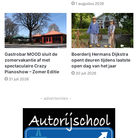
l
u
1 augustus 2026
d
n
a
t
m
i
b
n
t
i
t
i
Gastrobar MOOD sluit de
Boerderij Hermans Dijkstra
a
zomervakantie af met
opent deuren tijdens laatste
t
spectaculaire Crazy
open dag van het jaar
i
Pianoshow – Zomer Editie
30 juli 2026
e
31 juli 2026
v
e
n
– advertenties –
r
o
n
d
l
e