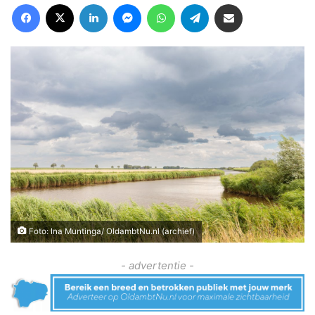
Facebook
X
LinkedIn
Messenger
WhatsApp
Telegram
Deel via Email
Foto: Ina Muntinga/ OldambtNu.nl (archief)
- advertentie -