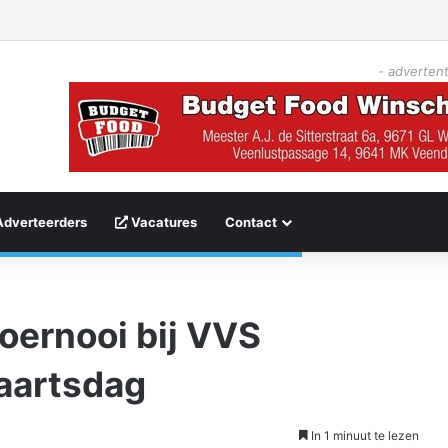
- advertent
Adverteerders
Vacatures
Contact
toernooi bij VVS
aartsdag
In 1 minuut te lezen