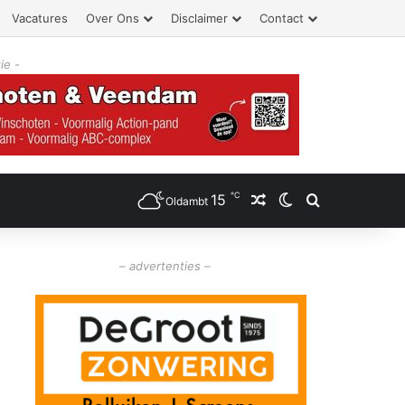
Vacatures
Over Ons
Disclaimer
Contact
ie -
℃
15
Willekeurig artikel
Switch skin
Zoeken
Oldambt
– advertenties –