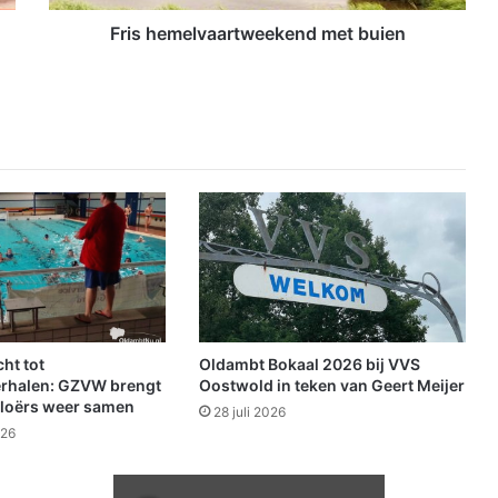
l
v
Fris hemelvaartweekend met buien
a
a
r
t
w
e
e
k
e
n
d
m
e
t
ht tot
Oldambt Bokaal 2026 bij VVS
b
rhalen: GZVW brengt
Oostwold in teken van Geert Meijer
u
loërs weer samen
28 juli 2026
i
026
e
n