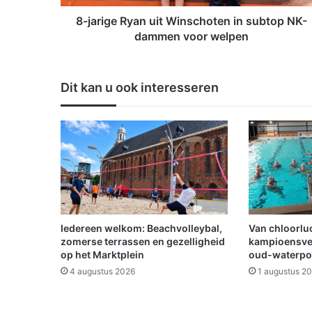
R
y
8-jarige Ryan uit Winschoten in subtop NK-
a
dammen voor welpen
n
u
i
Dit kan u ook interesseren
t
W
i
n
s
c
h
o
t
e
Iedereen welkom: Beachvolleybal,
Van chloorluc
n
zomerse terrassen en gezelligheid
kampioensve
i
op het Marktplein
oud-waterpo
n
4 augustus 2026
1 augustus 2
s
u