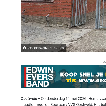
Foto: OldambtNu.nl (archief)
- a
Oostwold
– Op donderdag 14 mei 2026 (Hemelvaart
jeugdtoernooi op Sportpark VVS Oostwold. Het bel