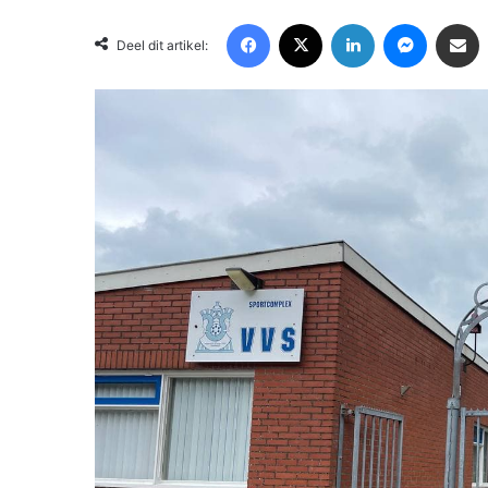
Facebook
X
LinkedIn
Messenger
Deel via Email
Deel dit artikel: