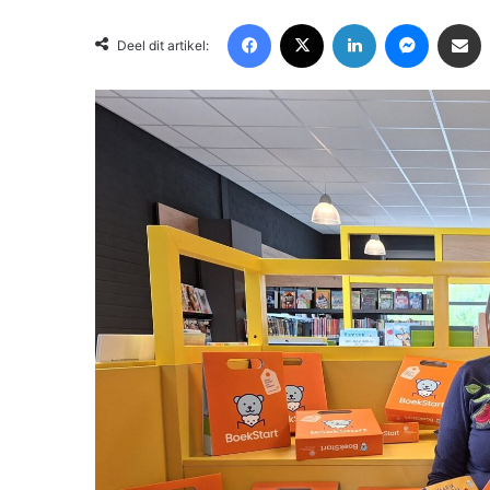
Facebook
X
LinkedIn
Messenger
Deel via Email
Deel dit artikel: