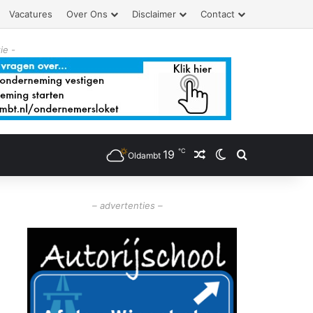
Vacatures
Over Ons
Disclaimer
Contact
ie -
℃
19
Willekeurig artikel
Switch skin
Zoeken
Oldambt
– advertenties –