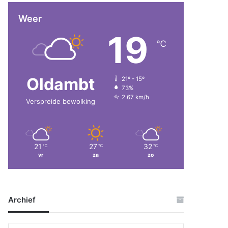
Weer
19
℃
Oldambt
21º - 15º
73%
2.67 km/h
Verspreide bewolking
21
27
32
℃
℃
℃
vr
za
zo
Archief