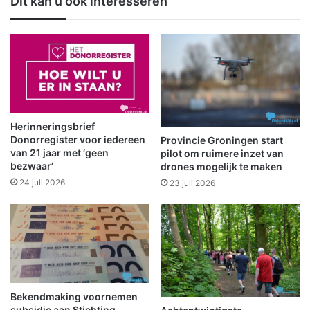
Dit kan u ook interesseren
n
v
d
e
e
r
b
v
i
o
b
e
l
r
i
c
o
o
Herinneringsbrief
t
n
Donorregister voor iedereen
Provincie Groningen start
h
t
van 21 jaar met ‘geen
pilot om ruimere inzet van
e
bezwaar’
r
drones mogelijk te maken
k
o
24 juli 2026
23 juli 2026
e
l
n
e
v
b
a
i
n
j
F
Z
i
u
n
Bekendmaking voornemen
i
subsidie aan Stichting