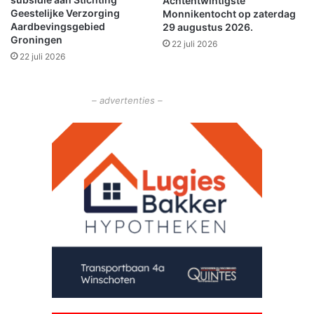
s
Achtentwintigste
d
Geestelijke Verzorging
Monnikentocht op zaterdag
t
b
Aardbevingsgebied
29 augustus 2026.
e
r
Groningen
r
22 juli 2026
o
22 juli 2026
w
e
o
k
l
– advertenties –
d
e
e
n
M
i
d
w
o
l
d
a
-
O
o