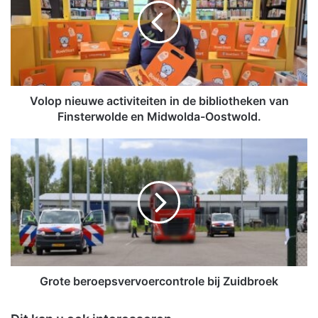
o
p
n
i
e
u
w
Volop nieuwe activiteiten in de bibliotheken van
e
Finsterwolde en Midwolda-Oostwold.
a
c
G
t
r
i
o
v
t
i
e
t
b
e
e
i
r
t
o
e
e
Grote beroepsvervoercontrole bij Zuidbroek
n
p
i
s