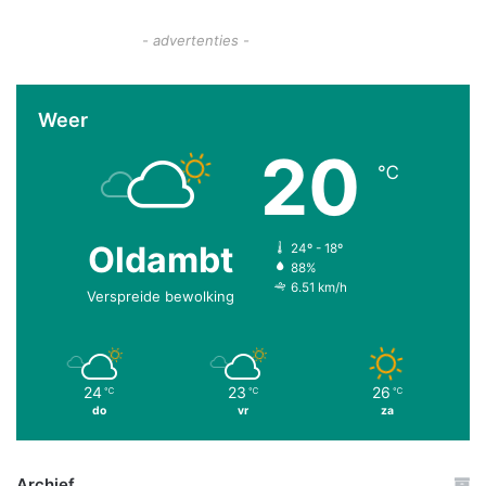
- advertenties -
Weer
20
℃
Oldambt
24º - 18º
88%
6.51 km/h
Verspreide bewolking
24
23
26
℃
℃
℃
do
vr
za
Archief