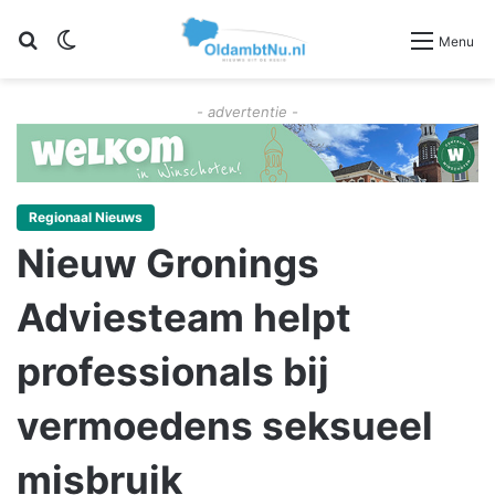
Zoeken
Switch skin
Menu
- advertentie -
Regionaal Nieuws
Nieuw Gronings
Adviesteam helpt
professionals bij
vermoedens seksueel
misbruik