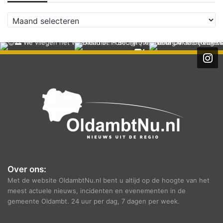
A
r
c
h
i
e
f
Over ons:
Met de website OldambtNu.nl bent u altijd op de hoogte van het
meest actuele nieuws, incidenten en evenementen in de
gemeente Oldambt. 24 uur per dag, 7 dagen per week.