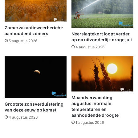
n
e
g
r
r
n
o
a
e
Zomervakantieweerbericht:
t
p
aanhoudend zomers
Neerslagtekort loopt verder
i
s
op na uitzonderlijk droge juli
5 augustus 2026
e
f
4 augustus 2026
f
i
e
t
s
t
o
c
h
Maandverwachting
augustus: normale
t
Grootste zonsverduistering
temperaturen en
van deze eeuw op komst
i
aanhoudende droogte
n
4 augustus 2026
1 augustus 2026
O
l
d