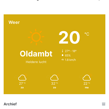
Weer
20
℃
Oldambt
27º - 18º
65%
1.8 km/h
Heldere lucht
27
32
22
℃
℃
℃
za
zo
ma
Archief