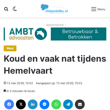
Zoeken
Switch skin
Menu
- advertentie -
Weer
Koud en vaak nat tijdens
Hemelvaart
13 mei 2026, 15:02
Aangepast op: 13 mei 2026, 15:02
In 2 minuten te lezen
Facebook
X
LinkedIn
Messenger
WhatsApp
Telegram
Deel via Email