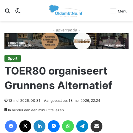
Zoeken
Switch skin
Menu
- advertentie -
Sport
TOER80 organiseert
Grunnens Alternatief
13 mei 2026, 00:31
Aangepast op: 13 mei 2026, 22:24
In minder dan een minuut te lezen
Facebook
X
LinkedIn
Messenger
WhatsApp
Telegram
Deel via Email