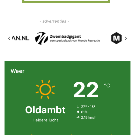
- advertenties -
Weer
22
℃
Oldambt
27º - 18º
61%
2.19 km/h
Heldere lucht