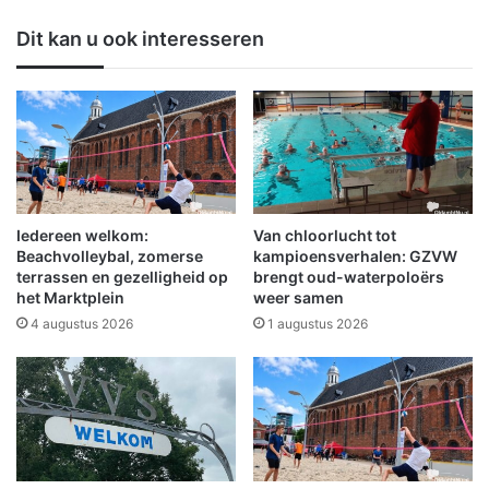
n
t
a
Dit kan u ook interesseren
r
t
o
t
l
i
e
j
b
d
i
e
j
n
Z
s
u
H
Iedereen welkom:
Van chloorlucht tot
i
e
Beachvolleybal, zomerse
kampioensverhalen: GZVW
d
m
terrassen en gezelligheid op
brengt oud-waterpoloërs
het Marktplein
weer samen
b
e
r
l
4 augustus 2026
1 augustus 2026
o
v
e
a
k
a
r
t