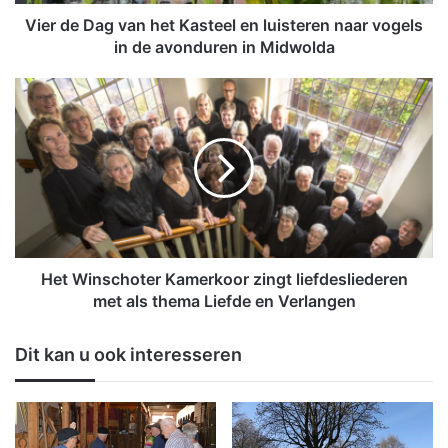
g
v
Vier de Dag van het Kasteel en luisteren naar vogels
a
in de avonduren in Midwolda
n
h
H
e
e
t
t
K
W
a
i
s
n
t
s
e
c
e
h
l
o
Het Winschoter Kamerkoor zingt liefdesliederen
e
t
met als thema Liefde en Verlangen
n
e
l
r
Dit kan u ook interesseren
u
K
i
a
s
m
t
e
e
r