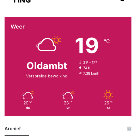
Weer
19
℃
Oldambt
21º - 17º
74%
7.38 km/h
Verspreide bewolking
20
23
26
℃
℃
℃
do
vr
za
Archief