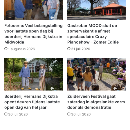
r
k
e
o
n
o
n
r
Fotoserie: Veel belangstelling
Gastrobar MOOD sluit de
a
z
voor laatste open dag bij
zomervakantie af met
a
i
boerderij Hermans Dijkstra in
spectaculaire Crazy
r
Midwolda
Pianoshow – Zomer Editie
n
v
g
1 augustus 2026
31 juli 2026
o
t
g
l
e
i
l
e
s
f
i
d
n
e
Boerderij Hermans Dijkstra
Zuiderveen Festival gaat
d
s
opent deuren tijdens laatste
zaterdag in afgeslankte vorm
e
l
open dag van het jaar
door als demonstratie
a
i
30 juli 2026
30 juli 2026
v
e
o
d
n
e