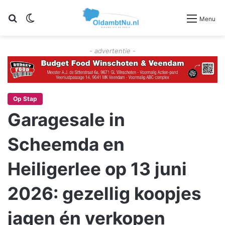
Zoeken
Switch skin
Menu
- advertentie -
Op Stap
Garagesale in
Scheemda en
Heiligerlee op 13 juni
2026: gezellig koopjes
jagen én verkopen