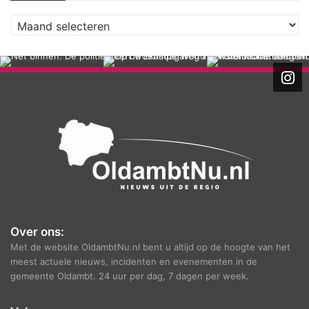
A
r
c
h
i
e
f
Over ons:
Met de website OldambtNu.nl bent u altijd op de hoogte van het
meest actuele nieuws, incidenten en evenementen in de
gemeente Oldambt. 24 uur per dag, 7 dagen per week.