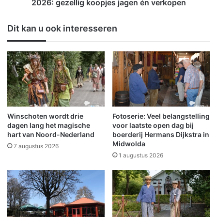
o
i
2026: gezellig koopjes jagen én verkopen
r
n
g
S
Dit kan u ook interesseren
c
h
e
e
m
d
a
e
n
Winschoten wordt drie
Fotoserie: Veel belangstelling
H
dagen lang het magische
voor laatste open dag bij
e
hart van Noord-Nederland
boerderij Hermans Dijkstra in
Midwolda
i
7 augustus 2026
l
1 augustus 2026
i
g
e
r
l
e