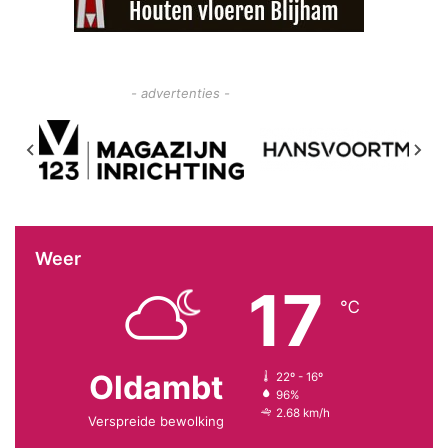
- advertenties -
Weer
17
℃
Oldambt
22º - 16º
96%
2.68 km/h
Verspreide bewolking