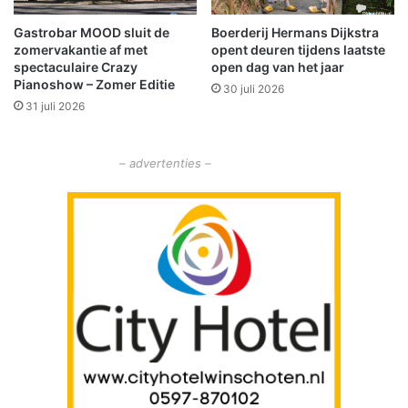
e
Gastrobar MOOD sluit de
Boerderij Hermans Dijkstra
o
zomervakantie af met
opent deuren tijdens laatste
p
spectaculaire Crazy
open dag van het jaar
1
Pianoshow – Zomer Editie
30 juli 2026
3
31 juli 2026
j
u
n
– advertenties –
i
2
0
2
6
:
g
e
z
e
l
l
i