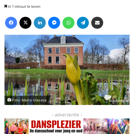
In 1 minuut te lezen
Facebook
X
LinkedIn
Messenger
WhatsApp
Telegram
Deel via Email
Foto: Marco Glasstra
- advertentie -