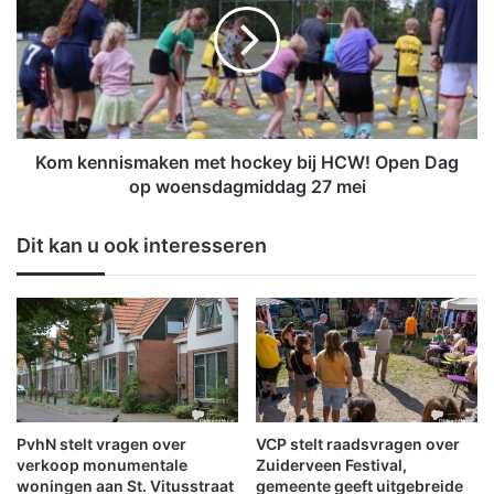
e
k
v
e
a
n
n
n
O
i
l
s
d
m
Kom kennismaken met hockey bij HCW! Open Dag
a
a
op woensdagmiddag 27 mei
m
k
b
e
Dit kan u ook interesseren
t
n
:
m
h
e
e
t
t
h
v
o
e
c
r
k
h
e
PvhN stelt vragen over
VCP stelt raadsvragen over
a
y
verkoop monumentale
Zuiderveen Festival,
a
b
woningen aan St. Vitusstraat
gemeente geeft uitgebreide