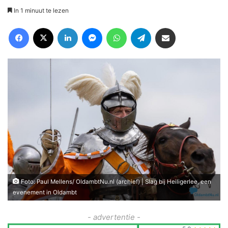
In 1 minuut te lezen
Facebook
X
LinkedIn
Messenger
WhatsApp
Telegram
Deel via Email
Foto: Paul Mellens/ OldambtNu.nl (archief) | Slag bij Heiligerlee, een
evenement in Oldambt
- advertentie -