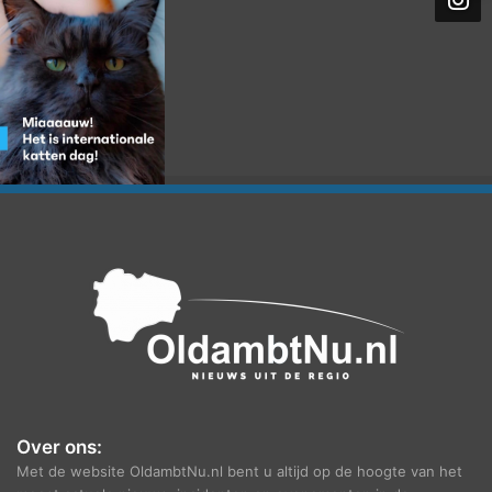
i
e
f
Over ons:
Met de website OldambtNu.nl bent u altijd op de hoogte van het