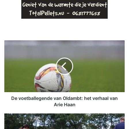
D
e
v
o
e
t
b
a
l
l
De voetballegende van Oldambt: het verhaal van
e
Arie Haan
g
e
K
n
o
d
m