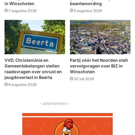
l
in Winschoten
beantwoording
i
v
j
7 augustus 2026
6 augustus 2026
a
H
n
C
A
W
r
!
i
O
e
p
H
e
VVD, ChristenUnie en
Partij vóór het Noorden stelt
a
n
Gemeentebelangen stellen
vervolgvragen over BIZ in
a
D
raadsvragen over onrust en
Winschoten
n
a
jeugdoverlast in Beerta
30 juli 2026
g
6 augustus 2026
o
p
w
– advertenties –
o
e
n
s
d