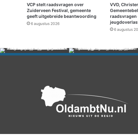
b
VCP stelt raadsvragen over
VVD, Christe
i
Zuiderveen Festival, gemeente
Gemeentebel
j
geeft uitgebreide beantwoording
raadsvragen 
jeugdoverlast
H
6 augustus 2026
C
6 augustus 2
W
!
O
p
e
n
D
a
g
o
p
w
o
e
n
s