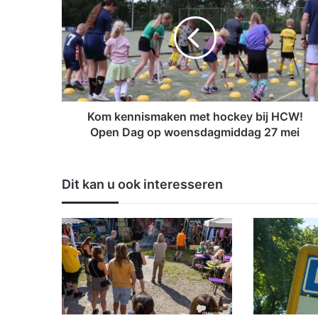
m
k
e
n
n
i
s
m
Kom kennismaken met hockey bij HCW!
a
Open Dag op woensdagmiddag 27 mei
k
e
n
Dit kan u ook interesseren
m
e
t
h
o
c
k
e
y