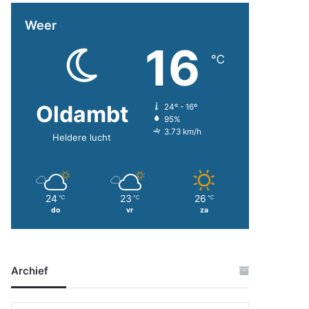
Weer
16
℃
Oldambt
24º - 16º
95%
3.73 km/h
Heldere lucht
24
23
26
℃
℃
℃
do
vr
za
Archief