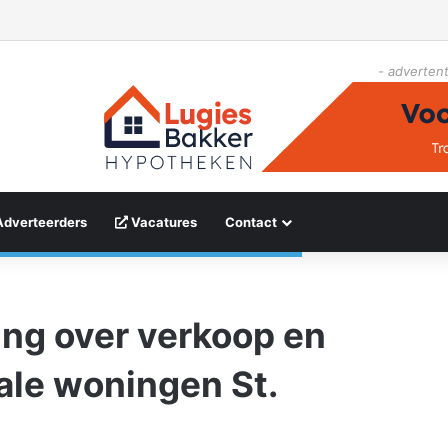
- advertent
Adverteerders
Vacatures
Contact
ing over verkoop en
le woningen St.