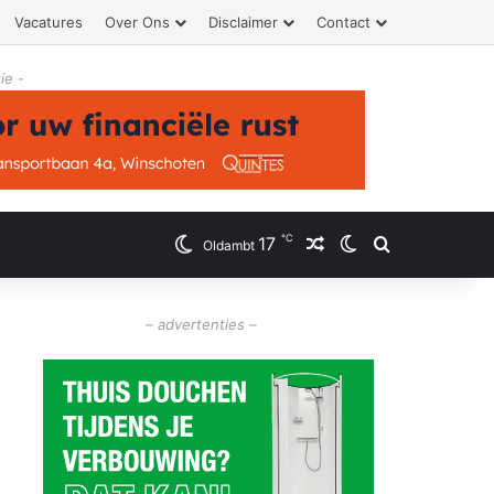
Vacatures
Over Ons
Disclaimer
Contact
ie -
℃
17
Willekeurig artikel
Switch skin
Zoeken
Oldambt
– advertenties –