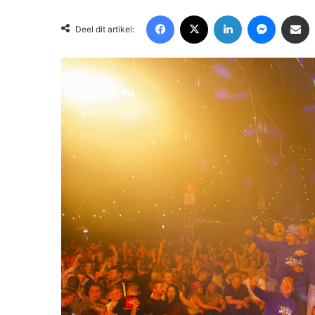
Facebook
X
LinkedIn
Messenger
Deel via Email
Deel dit artikel: