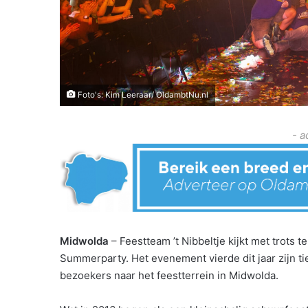
Foto's: Kim Leeraar/ OldambtNu.nl
- a
Midwolda
– Feestteam ’t Nibbeltje kijkt met trots 
Summerparty. Het evenement vierde dit jaar zijn t
bezoekers naar het feestterrein in Midwolda.