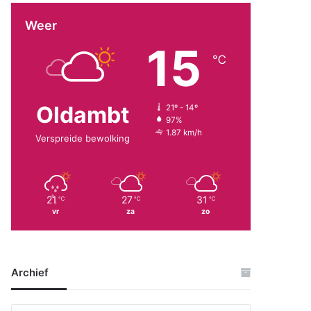
Weer
15
℃
Oldambt
21º - 14º
97%
1.87 km/h
Verspreide bewolking
21
27
31
℃
℃
℃
vr
za
zo
Archief