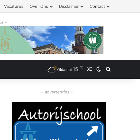
Vacatures
Over Ons
Disclaimer
Contact
ie -
℃
15
Willekeurig artikel
Switch skin
Zoeken
Oldambt
– advertenties –