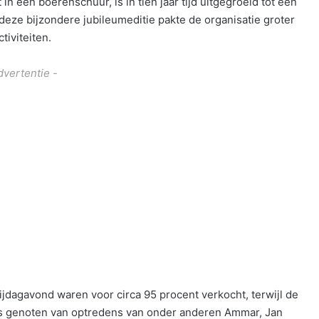
in een boerenschuur, is in tien jaar tijd uitgegroeid tot een
deze bijzondere jubileumeditie pakte de organisatie groter
tiviteiten.
dvertentie -
ijdagavond waren voor circa 95 procent verkocht, terwijl de
rs genoten van optredens van onder anderen Ammar, Jan