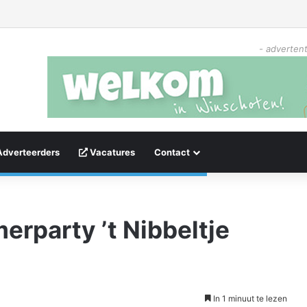
- advertent
Adverteerders
Vacatures
Contact
rparty ’t Nibbeltje
In 1 minuut te lezen