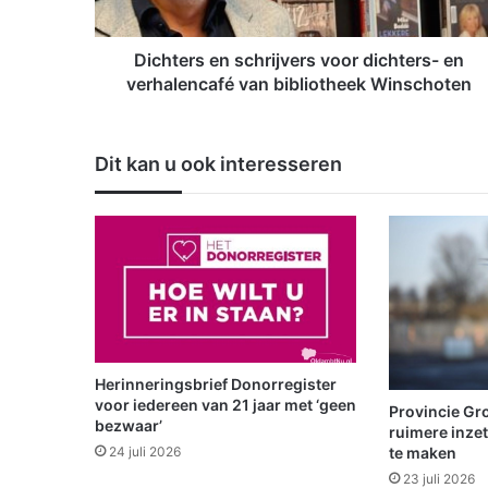
s
e
n
Dichters en schrijvers voor dichters- en
s
verhalencafé van bibliotheek Winschoten
c
h
r
Dit kan u ook interesseren
i
j
v
e
r
s
v
o
o
r
Herinneringsbrief Donorregister
d
voor iedereen van 21 jaar met ‘geen
Provincie Gro
i
bezwaar’
ruimere inze
c
te maken
24 juli 2026
h
23 juli 2026