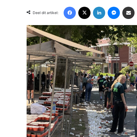
Facebook
X
LinkedIn
Messenger
Deel via Email
Deel dit artikel: