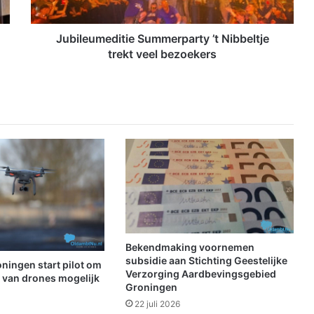
m
e
d
Jubileumeditie Summerparty ’t Nibbeltje
i
trekt veel bezoekers
t
i
e
S
u
m
m
e
r
p
a
r
t
Bekendmaking voornemen
y
subsidie aan Stichting Geestelijke
ningen start pilot om
’
Verzorging Aardbevingsgebied
t van drones mogelijk
Groningen
t
N
22 juli 2026