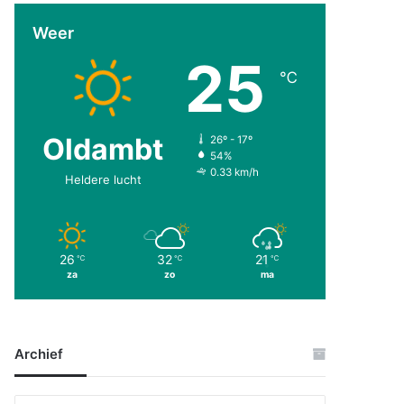
Weer
25
℃
Oldambt
26º - 17º
54%
0.33 km/h
Heldere lucht
26
32
21
℃
℃
℃
za
zo
ma
Archief