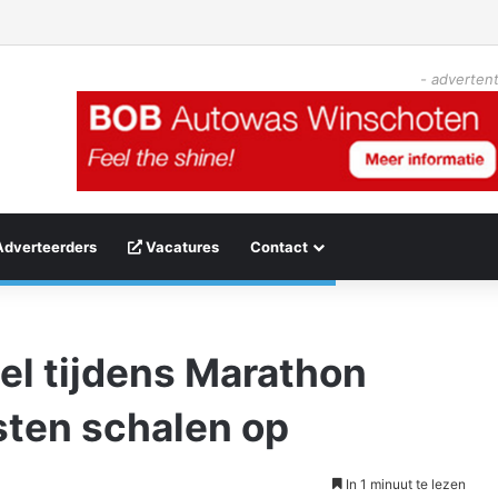
- advertent
Adverteerders
Vacatures
Contact
el tijdens Marathon
sten schalen op
In 1 minuut te lezen