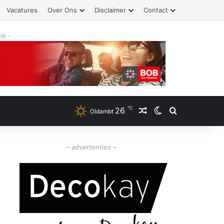
Vacatures
Over Ons
Disclaimer
Contact
ie -
℃
26
Willekeurig artikel
Switch skin
Zoeken
Oldambt
– advertenties –