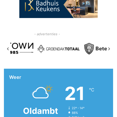
- advertenties -
Weer
21
℃
Oldambt
22º - 14º
88%