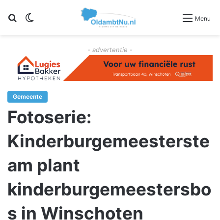
Zoeken
Switch skin
Menu
- advertentie -
Gemeente
Fotoserie:
Kinderburgemeesterste
am plant
kinderburgemeestersbo
s in Winschoten