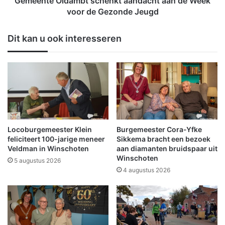
Gemeente Oldambt schenkt aandacht aan de Week
e
d
voor de Gezonde Jeugd
e
a
s
m
Dit kan u ook interesseren
t
b
e
t
r
s
s
c
t
h
e
e
a
n
m
k
s
t
Locoburgemeester Klein
Burgemeester Cora-Yfke
p
a
feliciteert 100-jarige meneer
Sikkema bracht een bezoek
r
a
Veldman in Winschoten
aan diamanten bruidspaar uit
e
Winschoten
n
5 augustus 2026
e
d
4 augustus 2026
k
a
t
c
g
h
e
t
m
a