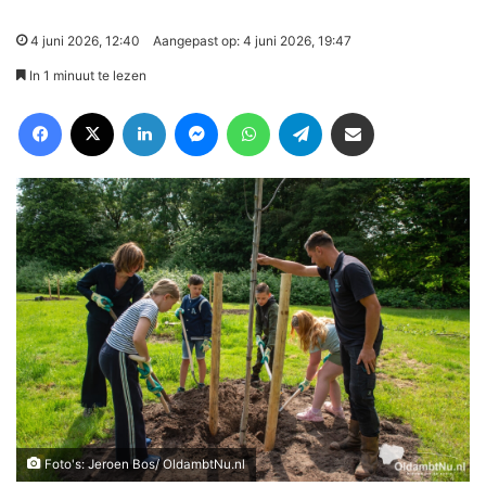
4 juni 2026, 12:40
Aangepast op: 4 juni 2026, 19:47
In 1 minuut te lezen
Facebook
X
LinkedIn
Messenger
WhatsApp
Telegram
Deel via Email
Foto's: Jeroen Bos/ OldambtNu.nl