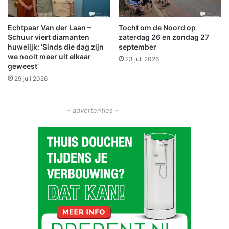
e
a
e
n
Echtpaar Van der Laan –
Tocht om de Noord op
n
d
Schuur viert diamanten
zaterdag 26 en zondag 27
t
e
huwelijk: ‘Sinds die dag zijn
september
e
W
we nooit meer uit elkaar
23 juli 2026
r
e
geweest’
a
e
29 juli 2026
a
k
d
v
O
o
– advertenties –
l
o
d
r
a
d
m
e
b
G
t
e
t
z
o
o
e
n
o
d
v
e