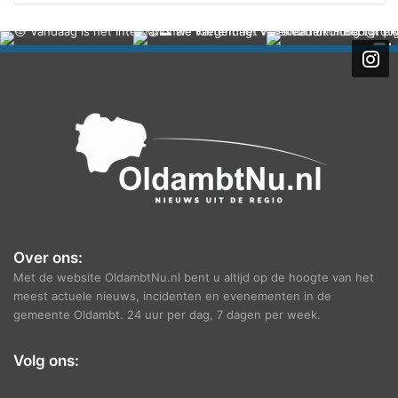
r
c
h
i
e
f
Over ons:
Met de website OldambtNu.nl bent u altijd op de hoogte van het
meest actuele nieuws, incidenten en evenementen in de
gemeente Oldambt. 24 uur per dag, 7 dagen per week.
Volg ons: