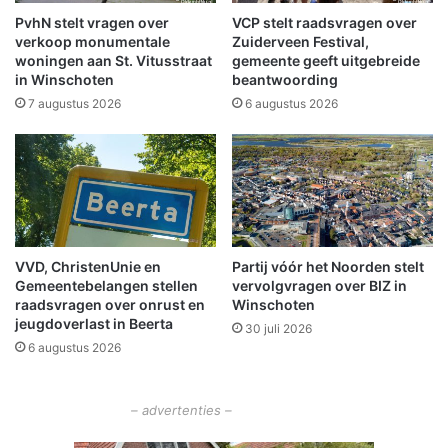
h
m
PvhN stelt vragen over
VCP stelt raadsvragen over
t
e
verkoop monumentale
Zuiderveen Festival,
e
woningen aan St. Vitusstraat
gemeente geeft uitgebreide
in Winschoten
beantwoording
s
t
7 augustus 2026
6 augustus 2026
e
r
s
t
e
a
m
VVD, ChristenUnie en
Partij vóór het Noorden stelt
p
Gemeentebelangen stellen
vervolgvragen over BIZ in
l
raadsvragen over onrust en
Winschoten
a
jeugdoverlast in Beerta
30 juli 2026
n
6 augustus 2026
t
k
i
– advertenties –
n
d