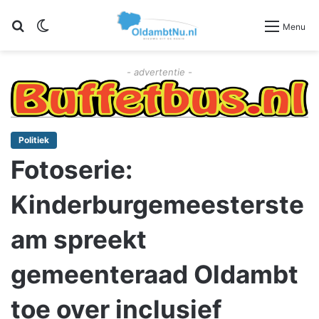
Zoeken
Switch skin
Menu
- advertentie -
Politiek
Fotoserie:
Kinderburgemeesterste
am spreekt
gemeenteraad Oldambt
toe over inclusief