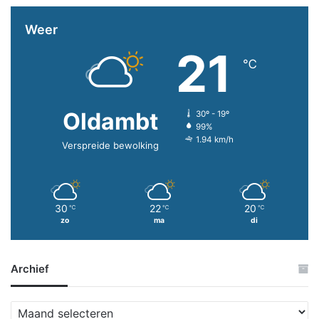
Weer
21
℃
Oldambt
30º - 19º
99%
1.94 km/h
Verspreide bewolking
30
22
20
℃
℃
℃
zo
ma
di
Archief
A