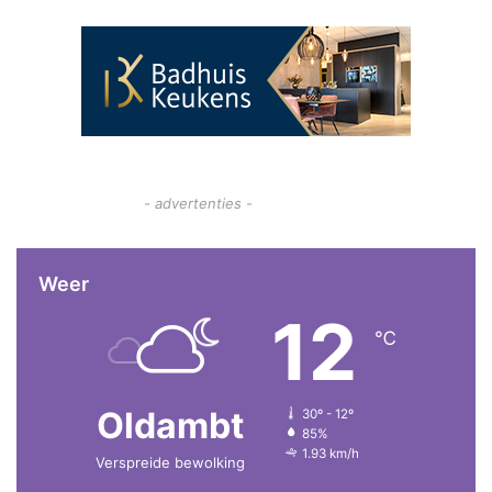
- advertenties -
Weer
12
℃
Oldambt
30º - 12º
85%
1.93 km/h
Verspreide bewolking