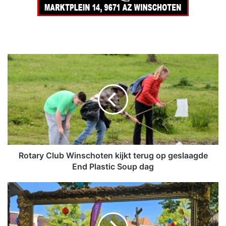
R
o
t
a
r
y
C
l
u
b
Rotary Club Winschoten kijkt terug op geslaagde
W
End Plastic Soup dag
i
n
D
s
r
c
i
h
e