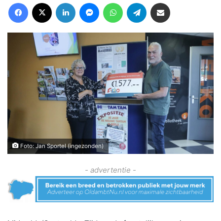
Facebook
X
LinkedIn
Messenger
WhatsApp
Telegram
Deel via Email
Foto: Jan Sportel (ingezonden)
- advertentie -