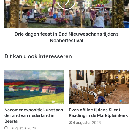
o
d
t
a
e
g
n
e
k
n
i
f
Drie dagen feest in Bad Nieuweschans tijdens
j
e
Noaberfestival
k
e
t
s
Dit kan u ook interesseren
t
t
e
i
r
n
u
B
g
a
o
d
p
N
g
i
e
e
Nazomer expositie kunst aan
Even offline tijdens Silent
s
u
de rand van nederland in
Reading in de Marktpleinkerk
l
w
Beerta
4 augustus 2026
a
e
5 augustus 2026
a
s