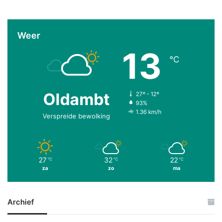
Weer
13
℃
Oldambt
27º - 12º
93%
1.36 km/h
Verspreide bewolking
27
32
22
℃
℃
℃
za
zo
ma
Archief