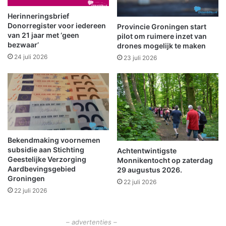
a
–
n
a
Herinneringsbrief
g
v
Donorregister voor iedereen
Provincie Groningen start
l
o
van 21 jaar met ‘geen
pilot om ruimere inzet van
o
bezwaar’
n
drones mogelijk te maken
p
d
24 juli 2026
23 juli 2026
e
v
n
o
m
l
e
m
e
u
m
z
e
i
t
Bekendmaking voornemen
e
subsidie aan Stichting
P
Achtentwintigste
k
Geestelijke Verzorging
Monnikentocht op zaterdag
e
e
Aardbevingsgebied
29 augustus 2026.
u
n
Groningen
t
22 juli 2026
l
22 juli 2026
e
o
r
k
4
a
– advertenties –
D
a