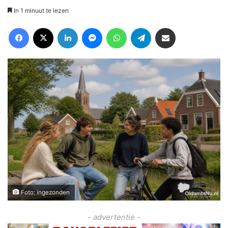
In 1 minuut te lezen
Facebook
X
LinkedIn
Messenger
WhatsApp
Telegram
Deel via Email
Foto: ingezonden
- advertentie -