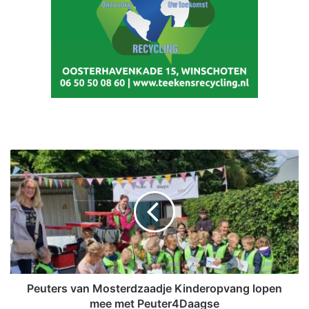
P
e
u
t
e
r
s
v
a
n
Peuters van Mosterdzaadje Kinderopvang lopen
M
mee met Peuter4Daagse