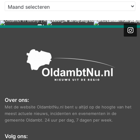
A
r
c
h
i
e
f
Over ons:
Met de website OldambtNu.nl bent u altijd op de hoogte van het
meest actuele nieuws, incidenten en evenementen in de
gemeente Oldambt. 24 uur per dag, 7 dagen per week.
Volg ons: