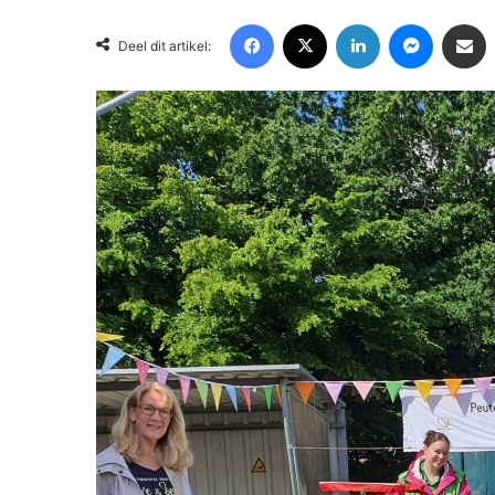
Facebook
X
LinkedIn
Messenger
Deel via Email
Deel dit artikel: