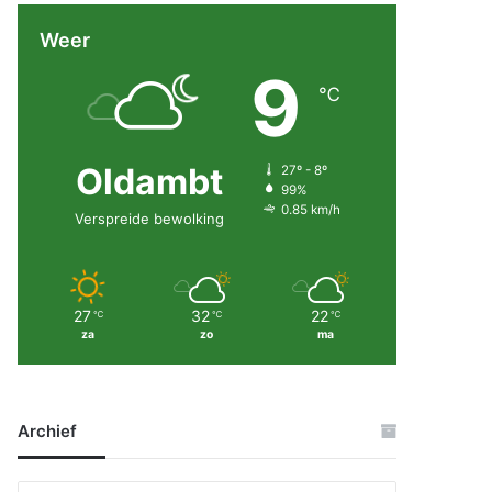
Weer
9
℃
Oldambt
27º - 8º
99%
0.85 km/h
Verspreide bewolking
27
32
22
℃
℃
℃
za
zo
ma
Archief