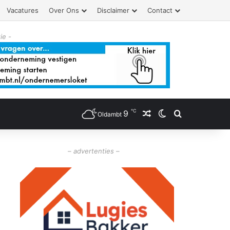
Vacatures
Over Ons
Disclaimer
Contact
ie -
℃
9
Willekeurig artikel
Switch skin
Zoeken
Oldambt
– advertenties –