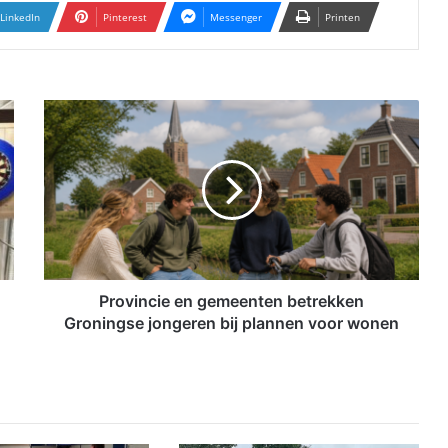
LinkedIn
Pinterest
Messenger
Printen
P
r
o
v
i
n
c
i
e
e
Provincie en gemeenten betrekken
n
Groningse jongeren bij plannen voor wonen
g
e
m
e
e
n