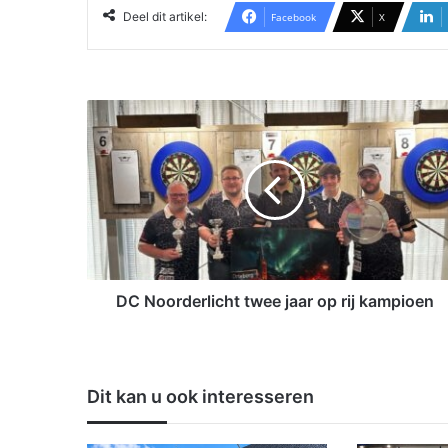
Deel dit artikel:
Facebook
X
D
C
N
o
o
r
d
e
r
l
DC Noorderlicht twee jaar op rij kampioen
i
c
h
t
Dit kan u ook interesseren
t
w
e