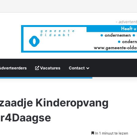
- advertent
Adverteerders
Vacatures
Contact
zaadje Kinderopvang
er4Daagse
In 1 minuut te lezen