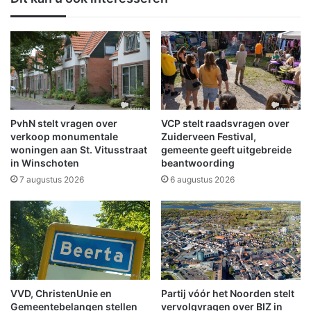
v
d
o
a
o
a
r
n
m
A
a
7
l
,
i
N
g
3
PvhN stelt vragen over
VCP stelt raadsvragen over
e
3
verkoop monumentale
Zuiderveen Festival,
P
e
woningen aan St. Vitusstraat
gemeente geeft uitgebreide
h
in Winschoten
beantwoording
n
i
a
7 augustus 2026
6 augustus 2026
l
n
i
d
p
e
s
r
f
e
a
w
b
e
VVD, ChristenUnie en
Partij vóór het Noorden stelt
r
g
Gemeentebelangen stellen
vervolgvragen over BIZ in
i
e