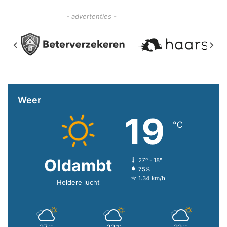
- advertenties -
Weer
19
℃
Oldambt
27º - 18º
75%
1.34 km/h
Heldere lucht
℃
℃
℃