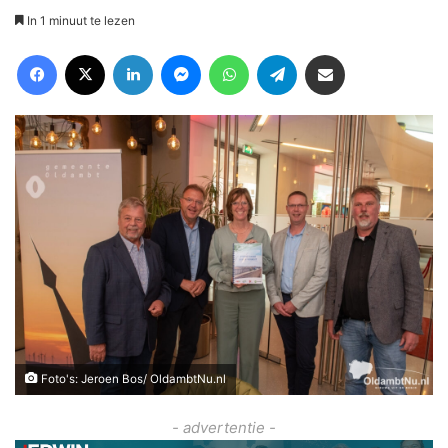
In 1 minuut te lezen
Facebook
X
LinkedIn
Messenger
WhatsApp
Telegram
Deel via Email
Foto's: Jeroen Bos/ OldambtNu.nl
- advertentie -