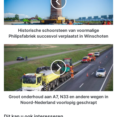
o
r
i
s
c
h
Historische schoorsteen van voormalige
e
Philipsfabriek succesvol verplaatst in Winschoten
s
c
G
h
r
o
o
o
o
r
t
s
o
t
n
e
d
e
e
n
r
Groot onderhoud aan A7, N33 en andere wegen in
v
h
Noord-Nederland voorlopig geschrapt
a
o
n
u
Dit kan u ook interesseren