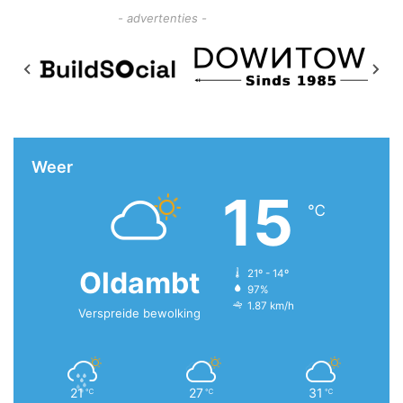
- advertenties -
Weer
15
℃
Oldambt
21º - 14º
97%
1.87 km/h
Verspreide bewolking
21
27
31
℃
℃
℃