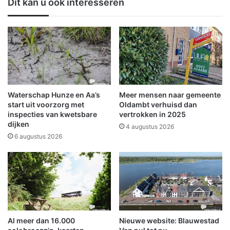
Dit kan u ook interesseren
g
h
e
u
i
w
n
t
F
v
i
o
n
o
s
r
t
n
Waterschap Hunze en Aa’s
Meer mensen naar gemeente
e
e
start uit voorzorg met
Oldambt verhuisd dan
r
p
inspecties van kwetsbare
vertrokken in 2025
w
dijken
a
4 augustus 2026
o
g
6 augustus 2026
l
e
d
n
e
t
e
n
i
n
Al meer dan 16.000
Nieuwe website: Blauwestad
N