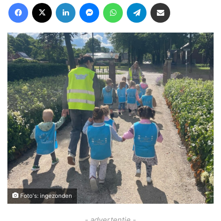
Facebook
X
LinkedIn
Messenger
WhatsApp
Telegram
Deel via Email
Foto's: ingezonden
- advertentie -