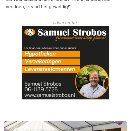
meedoen, ik vind het geweldig!”
- advertentie -
G
a