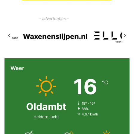
- advertenties -
Weer
16
℃
Oldambt
18º - 16º
88%
4.97 km/h
Heldere lucht