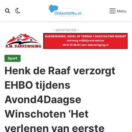
Zoeken
Switch skin
Menu
- advertentie -
Sport
Henk de Raaf verzorgt
EHBO tijdens
Avond4Daagse
Winschoten ‘Het
verlenen van eerste