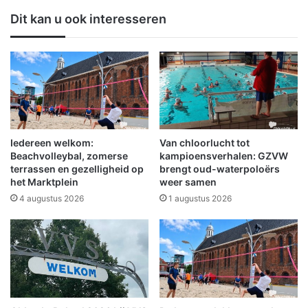
e
g
Dit kan u ook interesseren
i
b
l
l
i
i
g
j
e
f
r
t
l
n
e
i
e
e
Iedereen welkom:
Van chloorlucht tot
,
t
Beachvolleybal, zomerse
kampioensverhalen: GZVW
n
b
terrassen en gezelligheid op
brengt oud-waterpoloërs
i
het Marktplein
weer samen
u
e
i
4 augustus 2026
1 augustus 2026
u
t
w
e
e
n
o
b
r
e
g
e
a
l