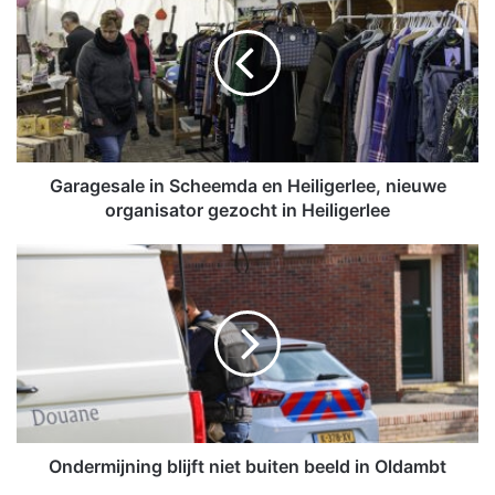
r
a
g
e
s
a
l
e
Garagesale in Scheemda en Heiligerlee, nieuwe
i
organisator gezocht in Heiligerlee
n
S
O
c
n
h
d
e
e
e
r
m
m
d
i
a
j
e
n
n
i
Ondermijning blijft niet buiten beeld in Oldambt
H
n