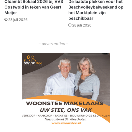
Oldambt Bokaal 2026 bij VVS
De laatste plekken voor het
n
d
Oostwold in teken van Geert
Beachvolleybalweekend op
i
i
Meijer
het Marktplein zijn
s
n
beschikbaar
28 juli 2026
a
O
28 juli 2026
t
l
o
d
r
a
– advertenties –
g
m
e
b
z
t
o
c
h
t
i
n
H
e
i
l
i
g