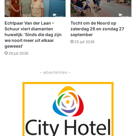
n
e
s
u
c
w
h
Echtpaar Van der Laan –
Tocht om de Noord op
d
Schuur viert diamanten
zaterdag 26 en zondag 27
o
a
huwelijk: ‘Sinds die dag zijn
september
t
n
we nooit meer uit elkaar
e
23 juli 2026
k
geweest’
n
z
29 juli 2026
‘
i
H
j
e
s
– advertenties –
t
p
v
o
e
n
r
s
l
o
e
r
n
e
n
v