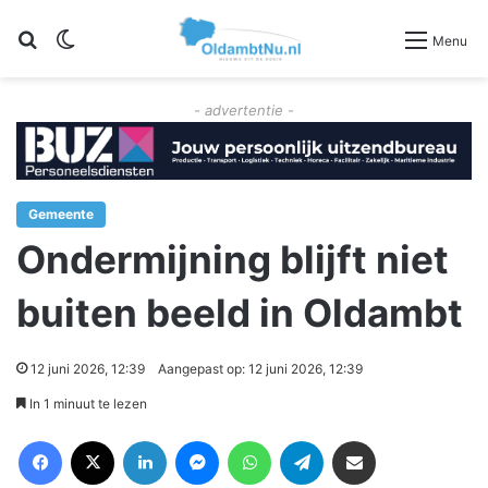
Zoeken
Switch skin
Menu
- advertentie -
Gemeente
Ondermijning blijft niet
buiten beeld in Oldambt
12 juni 2026, 12:39
Aangepast op: 12 juni 2026, 12:39
In 1 minuut te lezen
Facebook
X
LinkedIn
Messenger
WhatsApp
Telegram
Deel via Email