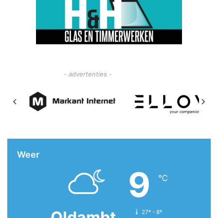
- advertenties -
Weer
9
℃
Oldambt
27º - 8º