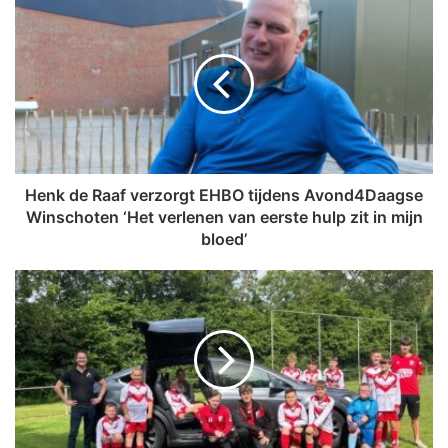
H
e
n
k
d
e
R
a
a
f
Henk de Raaf verzorgt EHBO tijdens Avond4Daagse
v
Winschoten ‘Het verlenen van eerste hulp zit in mijn
e
bloed’
r
z
J
o
O
r
1
g
2
t
/
E
1
H
3
B
v
O
a