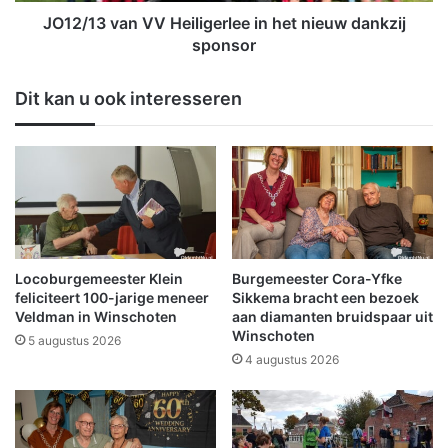
t
n
JO12/13 van VV Heiligerlee in het nieuw dankzij
i
V
sponsor
j
V
d
H
Dit kan u ook interesseren
e
e
n
i
s
l
A
i
v
g
o
e
n
r
d
l
4
e
Locoburgemeester Klein
Burgemeester Cora-Yfke
D
e
feliciteert 100-jarige meneer
Sikkema bracht een bezoek
a
i
Veldman in Winschoten
aan diamanten bruidspaar uit
a
Winschoten
n
5 augustus 2026
g
h
4 augustus 2026
s
e
e
t
W
n
i
i