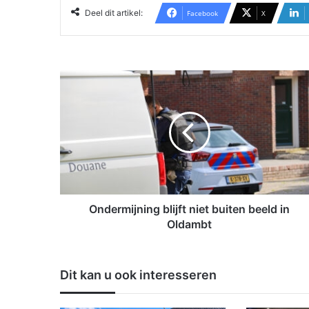
Deel dit artikel:
Facebook
X
O
n
d
e
r
m
i
j
n
i
Ondermijning blijft niet buiten beeld in
n
Oldambt
g
b
l
Dit kan u ook interesseren
i
j
f