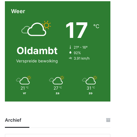
Weer
17
℃
Oldambt
21º - 16º
92%
3.91 km/h
Verspreide bewolking
21
27
31
℃
℃
℃
vr
za
zo
Archief