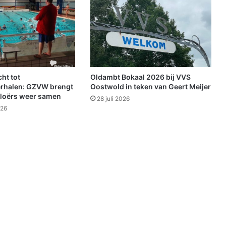
e
n
d
f
r
i
s
ht tot
Oldambt Bokaal 2026 bij VVS
m
rhalen: GZVW brengt
Oostwold in teken van Geert Meijer
a
loërs weer samen
28 juli 2026
a
026
r
w
e
l
v
a
k
e
r
d
r