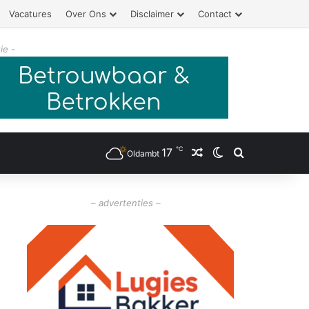
Vacatures
Over Ons
Disclaimer
Contact
ie -
℃
17
Willekeurig artikel
Switch skin
Zoeken
Oldambt
– advertenties –