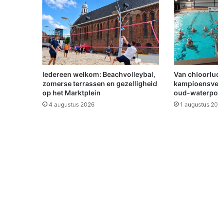
t
n
i
e
t
b
u
Iedereen welkom: Beachvolleybal,
Van chloorluc
i
zomerse terrassen en gezelligheid
kampioensve
t
op het Marktplein
oud-waterpo
e
4 augustus 2026
1 augustus 2
n
b
e
e
l
d
i
n
O
l
d