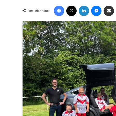
Facebook
X
LinkedIn
Messenger
Deel via Email
Deel dit artikel: