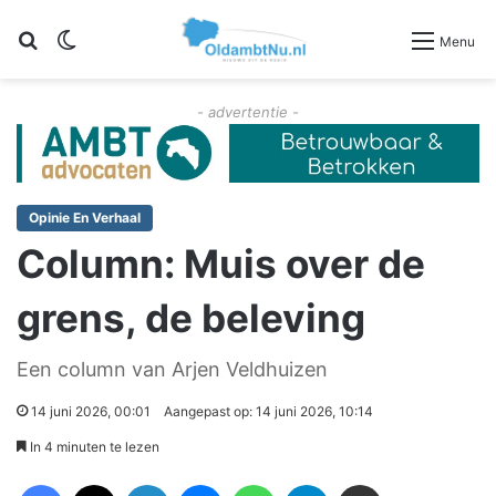
Zoeken
Switch skin
Menu
- advertentie -
Opinie En Verhaal
Column: Muis over de
grens, de beleving
Een column van Arjen Veldhuizen
14 juni 2026, 00:01
Aangepast op: 14 juni 2026, 10:14
In 4 minuten te lezen
Facebook
X
LinkedIn
Messenger
WhatsApp
Telegram
Deel via Email