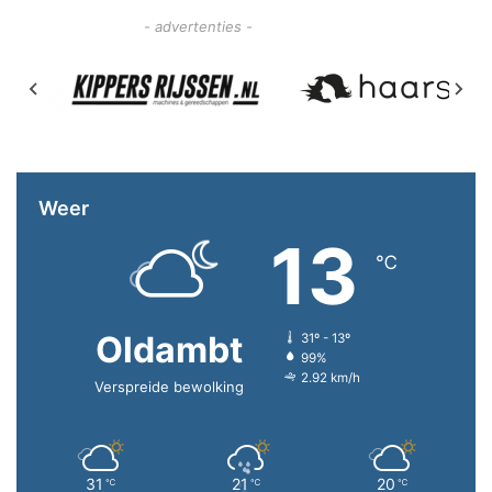
- advertenties -
Weer
13
℃
Oldambt
31º - 13º
99%
2.92 km/h
Verspreide bewolking
31
21
20
℃
℃
℃