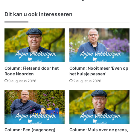
p
J
e
a
Dit kan u ook interesseren
n
n
!
k
T
a
i
r
j
e
d
l
e
S
n
m
s
i
Column: Fietsend door het
Column: Nooit meer ‘Even op
A
d
Rode Noorden
het huisje passen’
v
l
9 augustus 2026
2 augustus 2026
o
o
n
o
d
p
4
t
d
v
a
o
a
o
g
r
Column: Een (nagenoeg)
Column: Muis over de grens,