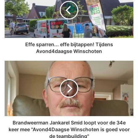
e
s
p
a
r
r
e
Effe sparren... effe bijtappen! Tijdens
n
Avond4daagse Winschoten
.
.
B
.
r
e
a
f
n
f
d
e
w
b
e
i
e
j
r
t
m
Brandweerman Jankarel Smid loopt voor de 34e
a
a
keer mee "Avond4Daagse Winschoten is goed voor
p
n
de teambuilding"