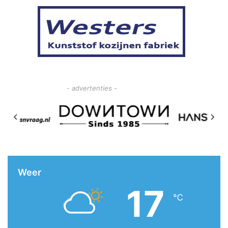
- advertenties -
Weer
17
℃