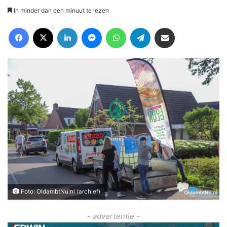
In minder dan een minuut te lezen
Facebook
X
LinkedIn
Messenger
WhatsApp
Telegram
Deel via Email
Foto: OldambtNu.nl (archief)
- advertentie -