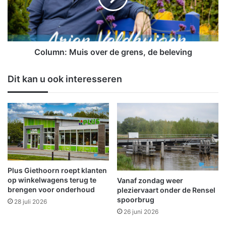
h
n
z
:
e
M
l
u
f
i
Column: Muis over de grens, de beleving
o
s
p
o
Dit kan u ook interesseren
d
v
e
e
k
r
a
d
a
e
r
g
t
r
t
e
i
n
Plus Giethoorn roept klanten
j
s
op winkelwagens terug te
Vanaf zondag weer
d
,
brengen voor onderhoud
pleziervaart onder de Rensel
e
spoorbrug
d
28 juli 2026
n
e
26 juni 2026
s
b