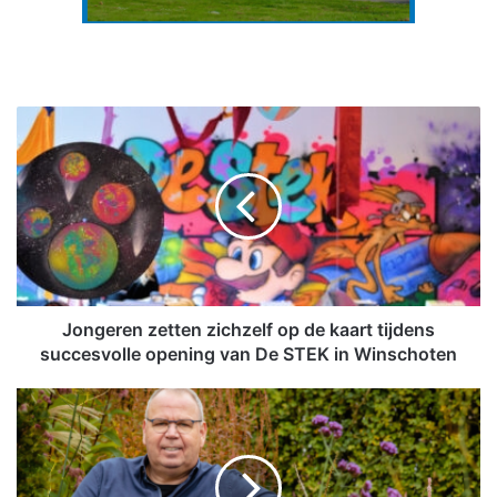
J
o
n
g
e
r
e
n
z
e
Jongeren zetten zichzelf op de kaart tijdens
t
succesvolle opening van De STEK in Winschoten
t
e
C
n
o
z
l
i
u
c
m