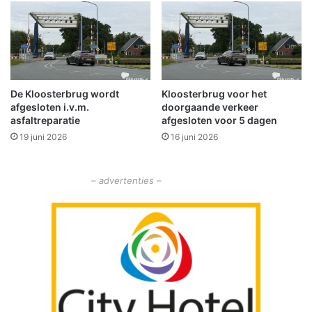
s
e
u
l
c
e
c
v
e
i
s
n
v
De Kloosterbrug wordt
Kloosterbrug voor het
g
afgesloten i.v.m.
doorgaande verkeer
o
asfaltreparatie
afgesloten voor 5 dagen
l
l
19 juni 2026
16 juni 2026
e
o
– advertenties –
p
e
n
i
n
g
v
a
n