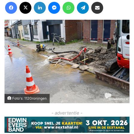
Facebook
X
LinkedIn
Messenger
WhatsApp
Telegram
Deel via Email
Foto's: 112Groningen
- advertentie -