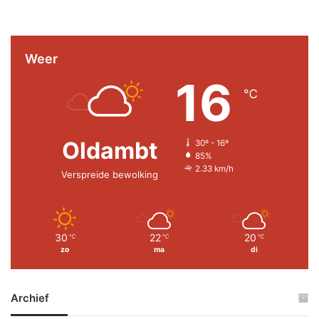
Weer
16
℃
Oldambt
30º - 16º
85%
2.33 km/h
Verspreide bewolking
30
22
20
℃
℃
℃
zo
ma
di
Archief