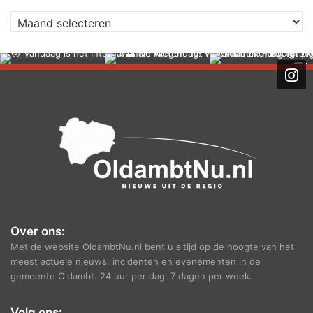
A
r
c
h
i
e
f
Over ons:
Met de website OldambtNu.nl bent u altijd op de hoogte van het
meest actuele nieuws, incidenten en evenementen in de
gemeente Oldambt. 24 uur per dag, 7 dagen per week.
Volg ons: