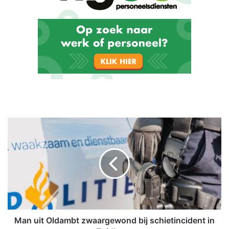
M
a
n
u
i
t
O
l
d
a
Man uit Oldambt zwaargewond bij schietincident in