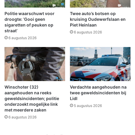
t
H
i
o
Politie waarschuwt voor
Twee auto’s botsen op
n
o
droogte: ‘Gooi geen
kruising Oudewerfslaan en
c
g
sigaretten of peuken op
Piet Heinlaan
i
straat’
k
6 augustus 2026
d
l
6 augustus 2026
e
e
n
i
t
i
i
n
n
W
Z
i
u
n
Winschoter (32)
Verdachte aangehouden na
i
s
aangehouden na reeks
twee geweldsincidenten bij
d
c
geweldsincidenten; politie
Lidl
l
h
onderzoekt mogelijke link
5 augustus 2026
a
o
met meerdere zaken
r
t
6 augustus 2026
e
e
n
n
,