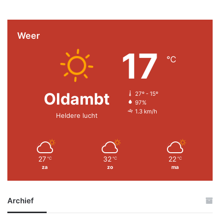
Weer
17
℃
Oldambt
27º - 15º
97%
1.3 km/h
Heldere lucht
27
32
22
℃
℃
℃
za
zo
ma
Archief