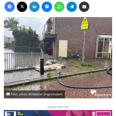
Facebook
X
LinkedIn
Messenger
WhatsApp
Telegram
Deel via Email
Foto: Johan Wildeboer (ingezonden)
- advertentie -