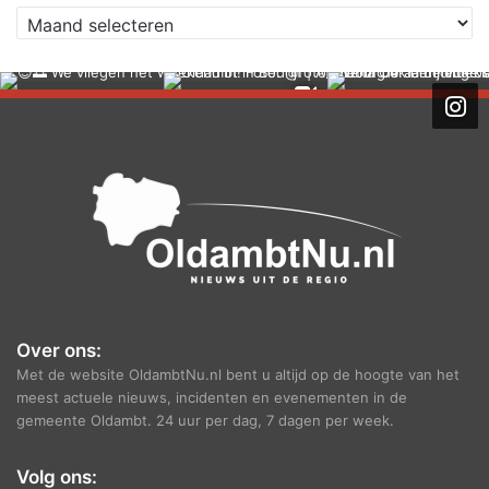
A
r
c
h
i
e
f
Over ons:
Met de website OldambtNu.nl bent u altijd op de hoogte van het
meest actuele nieuws, incidenten en evenementen in de
gemeente Oldambt. 24 uur per dag, 7 dagen per week.
Volg ons: