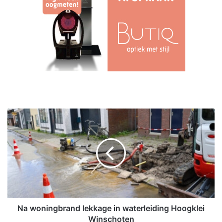
N
a
w
o
n
i
n
g
b
r
Na woningbrand lekkage in waterleiding Hoogklei
a
Winschoten