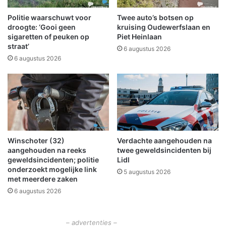
n
&
g
M
Politie waarschuwt voor
Twee auto’s botsen op
H
o
droogte: ‘Gooi geen
kruising Oudewerfslaan en
o
n
sigaretten of peuken op
Piet Heinlaan
o
straat’
u
6 augustus 2026
g
m
6 augustus 2026
k
e
l
n
e
t
i
i
W
n
i
O
n
l
Winschoter (32)
Verdachte aangehouden na
s
d
aangehouden na reeks
twee geweldsincidenten bij
c
a
geweldsincidenten; politie
Lidl
h
m
onderzoekt mogelijke link
5 augustus 2026
o
b
met meerdere zaken
t
t
6 augustus 2026
e
s
n
t
e
– advertenties –