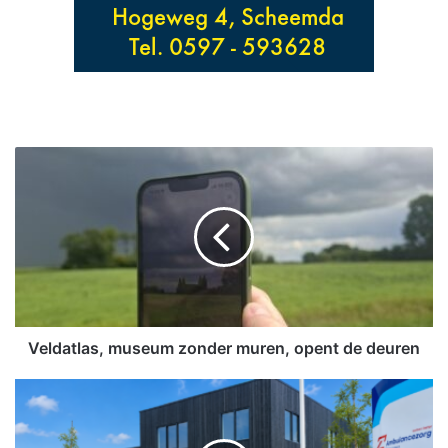
V
e
l
d
a
t
l
a
s
,
Veldatlas, museum zonder muren, opent de deuren
m
u
O
s
p
e
e