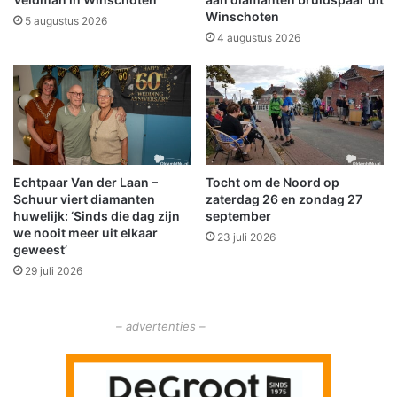
e
t
Winschoten
5 augustus 2026
u
W
4 augustus 2026
r
i
e
n
n
s
c
h
o
t
Echtpaar Van der Laan –
Tocht om de Noord op
e
Schuur viert diamanten
zaterdag 26 en zondag 27
n
huwelijk: ‘Sinds die dag zijn
september
:
we nooit meer uit elkaar
23 juli 2026
i
geweest’
e
29 juli 2026
d
e
r
– advertenties –
e
e
n
w