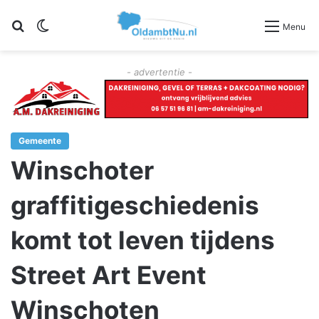
Zoeken
Switch skin
Menu
- advertentie -
Gemeente
Winschoter
graffitigeschiedenis
komt tot leven tijdens
Street Art Event
Winschoten