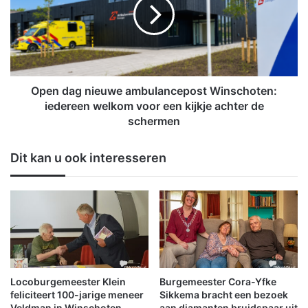
u
n
m
d
z
a
o
g
n
n
d
i
e
e
Open dag nieuwe ambulancepost Winschoten:
r
u
iedereen welkom voor een kijkje achter de
m
w
schermen
u
e
r
a
Dit kan u ook interesseren
e
m
n
b
,
u
o
l
p
a
e
n
n
c
t
e
d
p
Locoburgemeester Klein
Burgemeester Cora-Yfke
e
o
feliciteert 100-jarige meneer
Sikkema bracht een bezoek
d
s
Veldman in Winschoten
aan diamanten bruidspaar uit