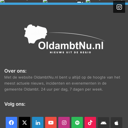
h
i
e
f
Over ons:
Met de website OldambtNu.nl bent u altijd op de hoogte van het
meest actuele nieuws, incidenten en evenementen in de
gemeente Oldambt. 24 uur per dag, 7 dagen per week.
Volg ons:
Facebook
X
LinkedIn
YouTube
Instagram
Spotify
TikTok
Android
App