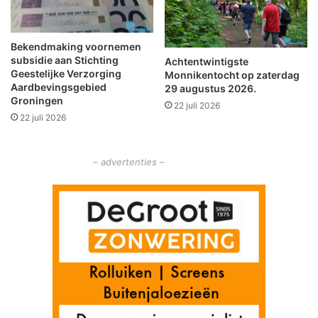
e
r
p
o
a
p
r
Bekendmaking voornemen
n
subsidie aan Stichting
a
Achtentwintigste
i
Geestelijke Verzorging
Monnikentocht op zaterdag
t
e
Aardbevingsgebied
29 augustus 2026.
i
u
Groningen
e
22 juli 2026
w
22 juli 2026
b
e
g
– advertenties –
r
a
v
e
n