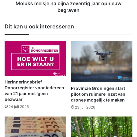
g
s
Moluks meisje na bijna zeventig jaar opnieuw
e
j
begraven
s
e
l
n
Dit kan u ook interesseren
o
a
t
b
e
i
n
j
i
n
.
a
v
z
.
e
m
v
Herinneringsbrief
.
e
Donorregister voor iedereen
Provincie Groningen start
a
n
van 21 jaar met ‘geen
pilot om ruimere inzet van
s
bezwaar’
t
drones mogelijk te maken
f
i
24 juli 2026
23 juli 2026
a
g
l
j
t
a
r
a