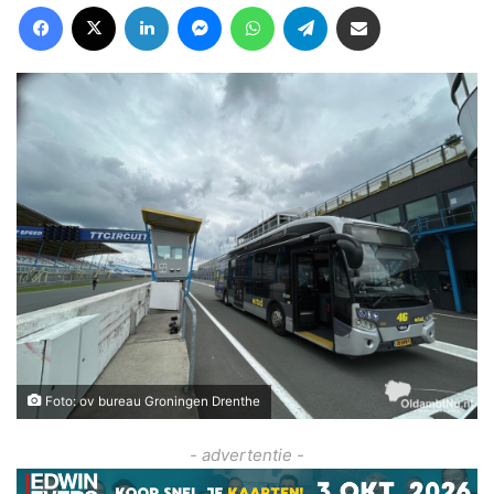
Facebook
X
LinkedIn
Messenger
WhatsApp
Telegram
Deel via Email
Foto: ov bureau Groningen Drenthe
- advertentie -