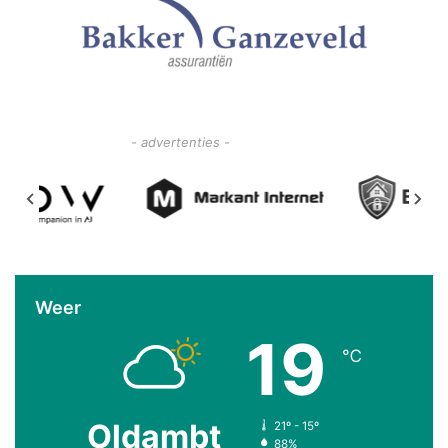
- advertenties -
Weer
19
℃
Oldambt
21º - 15º
88%