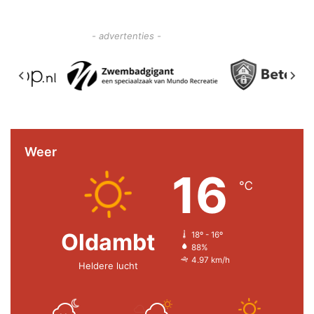
- advertenties -
Weer
16
℃
Oldambt
18º - 16º
88%
4.97 km/h
Heldere lucht