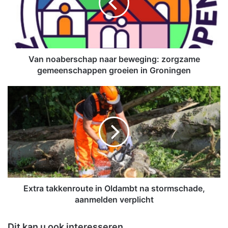
o
a
b
e
r
s
Van noaberschap naar beweging: zorgzame
c
gemeenschappen groeien in Groningen
h
a
E
p
x
n
t
a
r
a
a
r
t
b
a
e
k
w
k
e
e
Extra takkenroute in Oldambt na stormschade,
g
n
aanmelden verplicht
i
r
n
o
Dit kan u ook interesseren