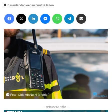
In minder dan een minuut te lezen
Facebook
X
LinkedIn
Messenger
WhatsApp
Telegram
Deel via Email
Foto: OldambtNu.nl (archief)
- advertentie -