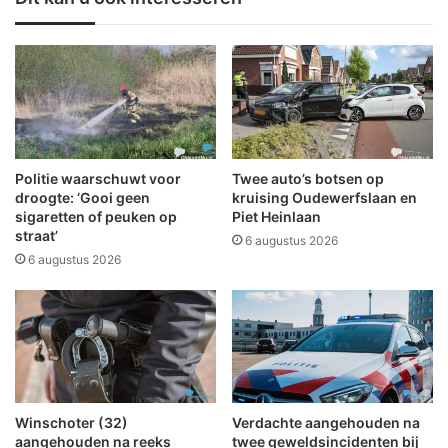
g
u
:
t
z
e
o
i
r
n
g
O
z
l
a
d
m
a
Politie waarschuwt voor
Twee auto’s botsen op
e
m
droogte: ‘Gooi geen
kruising Oudewerfslaan en
g
b
sigaretten of peuken op
Piet Heinlaan
e
straat’
t
6 augustus 2026
m
n
6 augustus 2026
e
a
e
s
n
t
s
o
c
r
h
m
a
s
Winschoter (32)
Verdachte aangehouden na
p
c
aangehouden na reeks
twee geweldsincidenten bij
p
h