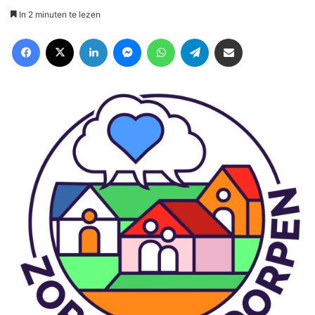
In 2 minuten te lezen
Facebook
X
LinkedIn
Messenger
WhatsApp
Telegram
Deel via Email