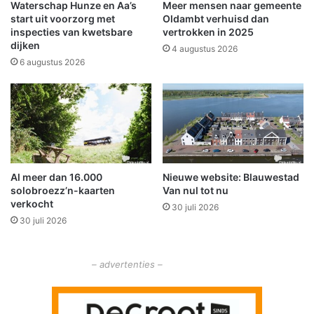
N
e
Waterschap Hunze en Aa’s
Meer mensen naar gemeente
o
n
start uit voorzorg met
Oldambt verhuisd dan
v
i
inspecties van kwetsbare
vertrokken in 2025
a
dijken
n
4 augustus 2026
'
W
6 augustus 2026
s
i
K
n
l
s
e
c
i
h
n
o
e
t
Al meer dan 16.000
Nieuwe website: Blauwestad
e
e
solobroezz’n-kaarten
Van nul tot nu
n
n
verkocht
a
30 juli 2026
i
30 juli 2026
k
n
t
g
e
o
– advertenties –
r
e
f
d
e
e
s
g