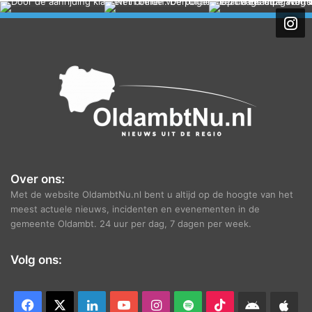
h
i
e
f
Over ons:
Met de website OldambtNu.nl bent u altijd op de hoogte van het
meest actuele nieuws, incidenten en evenementen in de
gemeente Oldambt. 24 uur per dag, 7 dagen per week.
Volg ons:
Facebook
X
LinkedIn
YouTube
Instagram
Spotify
TikTok
Android
App