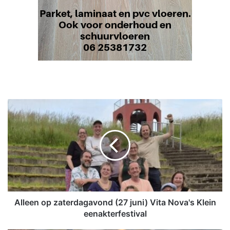
A
l
l
e
e
n
o
p
z
a
Alleen op zaterdagavond (27 juni) Vita Nova's Klein
t
eenakterfestival
e