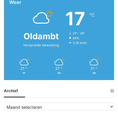
Weer
17
℃
Oldambt
21º - 16º
84%
3.35 km/h
Verspreide bewolking
21
27
31
℃
℃
℃
vr
za
zo
Archief
A
r
c