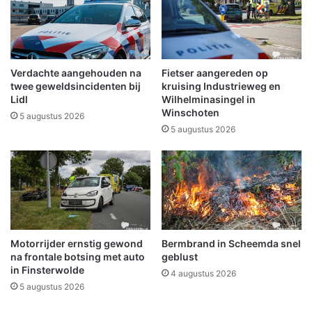
g
l
b
o
i
p
j
g
B
r
Verdachte aangehouden na
Fietser aangereden op
e
a
twee geweldsincidenten bij
kruising Industrieweg en
e
t
Lidl
Wilhelminasingel in
r
Winschoten
i
5 augustus 2026
t
s
5 augustus 2026
s
a
t
c
e
t
r
i
p
v
l
i
a
t
Motorrijder ernstig gewond
Bermbrand in Scheemda snel
s
e
na frontale botsing met auto
geblust
e
i
in Finsterwolde
n
4 augustus 2026
t
5 augustus 2026
O
e
l
n