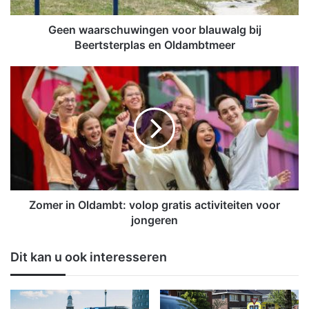
s
c
Geen waarschuwingen voor blauwalg bij
h
Beertsterplas en Oldambtmeer
u
w
Z
i
o
n
m
g
e
e
r
n
i
v
n
o
O
o
l
r
d
Zomer in Oldambt: volop gratis activiteiten voor
b
a
jongeren
l
m
a
b
Dit kan u ook interesseren
u
t
w
:
a
v
l
o