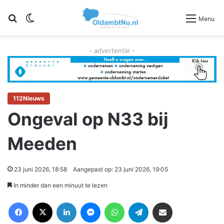
Zoeken
Switch skin
Menu
- advertentie -
112Nieuws
Ongeval op N33 bij
Meeden
23 juni 2026, 18:58
Aangepast op: 23 juni 2026, 19:05
In minder dan een minuut te lezen
Facebook
X
LinkedIn
Messenger
WhatsApp
Telegram
Deel via Email