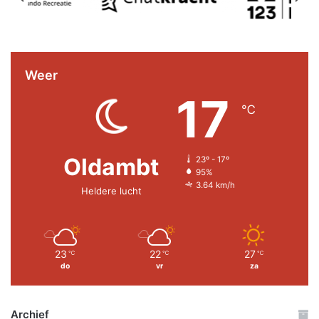
Weer
17
℃
Oldambt
23º - 17º
95%
3.64 km/h
Heldere lucht
23
22
27
℃
℃
℃
do
vr
za
Archief