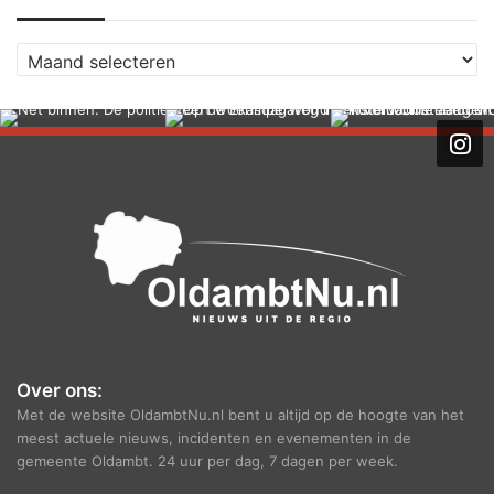
A
r
c
h
i
e
f
Over ons:
Met de website OldambtNu.nl bent u altijd op de hoogte van het
meest actuele nieuws, incidenten en evenementen in de
gemeente Oldambt. 24 uur per dag, 7 dagen per week.