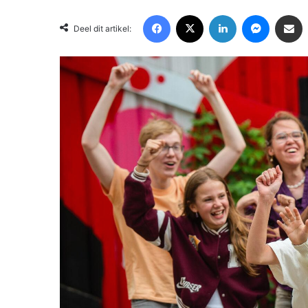
Facebook
X
LinkedIn
Messenger
Deel via Email
Deel dit artikel: