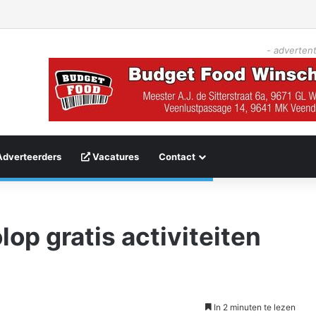
- advertent
Adverteerders
Vacatures
Contact
op gratis activiteiten
In 2 minuten te lezen