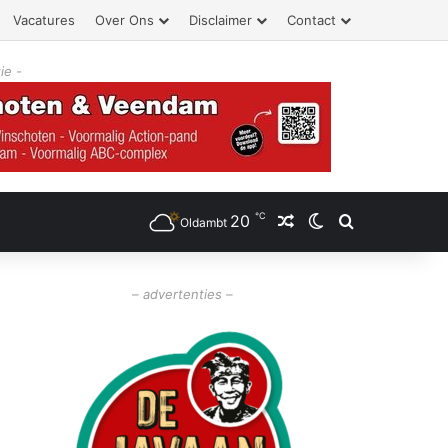
Vacatures
Over Ons
Disclaimer
Contact
ie -
℃
20
Willekeurig artikel
Switch skin
Zoeken
Oldambt
– advertenties –