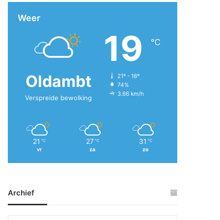
Weer
19
℃
Oldambt
21º - 16º
74%
3.66 km/h
Verspreide bewolking
21
27
31
℃
℃
℃
vr
za
zo
Archief