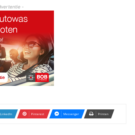
dvertentie -
LinkedIn
Pinterest
Messenger
Printen