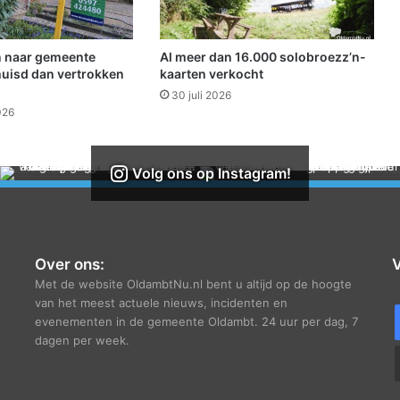
a
n
a
 naar gemeente
Al meer dan 16.000 solobroezz’n-
c
uisd dan vertrokken
kaarten verkocht
t
30 juli 2026
i
026
e
f
v
Volg ons op Instagram!
a
n
w
e
g
Over ons:
V
e
Met de website OldambtNu.nl bent u altijd op de hoogte
a
van het meest actuele nieuws, incidenten en
a
evenementen in de gemeente Oldambt. 24 uur per dag, 7
n
dagen per week.
h
o
u