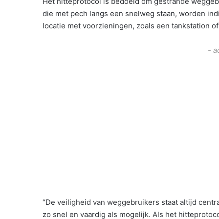
Het hitteprotocol is bedoeld om gestrande weggeb
die met pech langs een snelweg staan, worden indie
locatie met voorzieningen, zoals een tankstation of
- a
“De veiligheid van weggebruikers staat altijd centr
zo snel en vaardig als mogelijk. Als het hitteprotoc