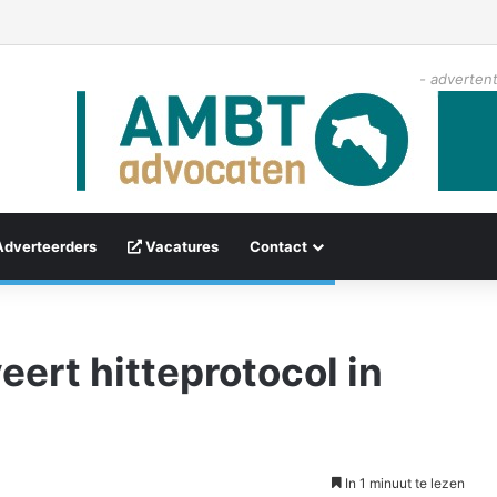
- advertent
Adverteerders
Vacatures
Contact
eert hitteprotocol in
In 1 minuut te lezen