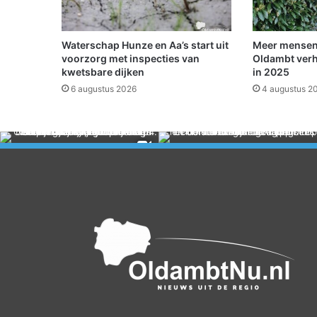
r
a
t
Waterschap Hunze en Aa’s start uit
Meer mensen
i
voorzorg met inspecties van
Oldambt verh
s
kwetsbare dijken
in 2025
a
6 augustus 2026
4 augustus 2
c
t
i
v
i
t
e
i
t
e
n
v
o
o
r