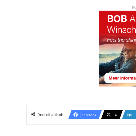
- a
Deel dit artikel:
Facebook
X