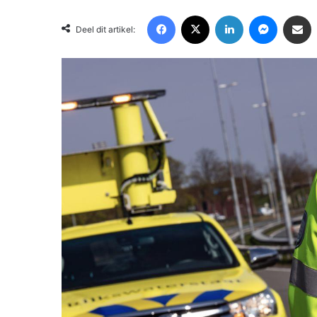
Facebook
X
LinkedIn
Messenger
Deel via Email
Deel dit artikel: