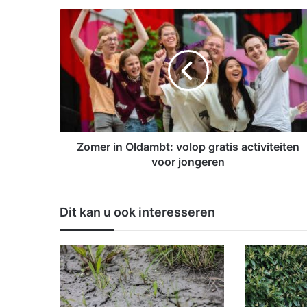
Z
o
m
e
r
i
n
O
l
d
Zomer in Oldambt: volop gratis activiteiten
a
voor jongeren
m
b
t
Dit kan u ook interesseren
:
v
o
l
o
p
g