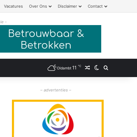
Vacatures
Over Ons
Disclaimer
Contact
ie -
℃
11
Willekeurig artikel
Switch skin
Zoeken
Oldambt
– advertenties –