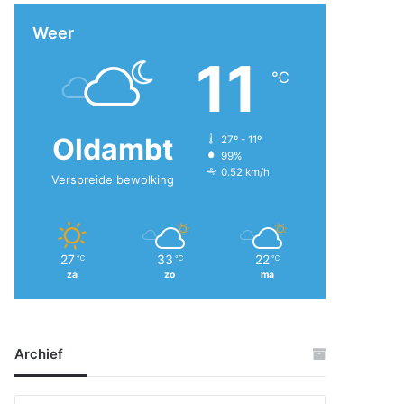
Weer
11
℃
Oldambt
27º - 11º
99%
0.52 km/h
Verspreide bewolking
27
33
22
℃
℃
℃
za
zo
ma
Archief