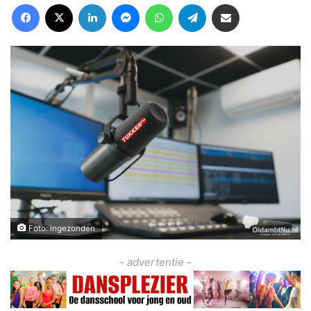
Facebook
X
LinkedIn
Messenger
WhatsApp
Telegram
Deel via Email
Foto: ingezonden
- advertentie -