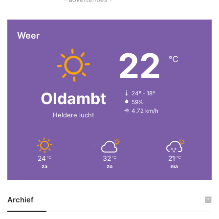
Weer
22
℃
Oldambt
24º - 18º
59%
4.72 km/h
Heldere lucht
24
32
21
℃
℃
℃
za
zo
ma
Archief