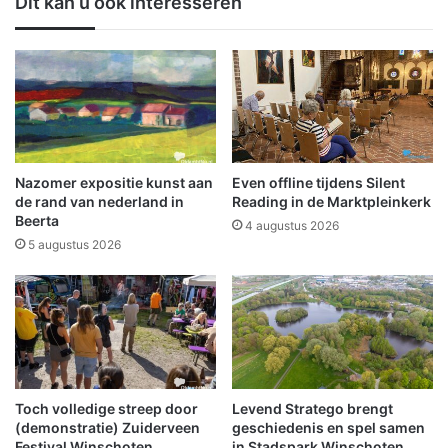
Dit kan u ook interesseren
o
v
r
e
c
i
o
l
n
i
s
g
u
e
m
b
e
i
Nazomer expositie kunst aan
Even offline tijdens Silent
n
n
de rand van nederland in
Reading in de Marktpleinkerk
t
n
Beerta
4 augustus 2026
e
e
5 augustus 2026
n
n
d
s
i
t
t
a
j
d
a
l
a
e
r
Toch volledige streep door
Levend Stratego brengt
i
(demonstratie) Zuiderveen
geschiedenis en spel samen
v
d
Festival Winschoten
in Stadspark Winschoten
a