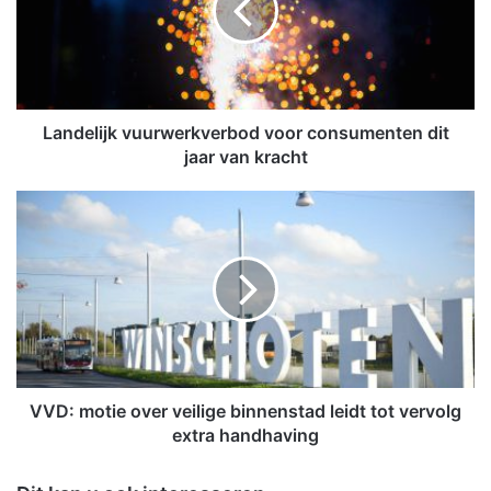
e
l
i
j
k
v
Landelijk vuurwerkverbod voor consumenten dit
u
jaar van kracht
u
r
V
w
V
e
D
r
:
k
m
v
o
e
t
r
i
b
e
o
o
VVD: motie over veilige binnenstad leidt tot vervolg
d
v
extra handhaving
v
e
o
r