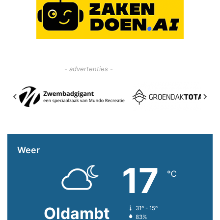
- advertenties -
Weer
17
℃
Oldambt
31º - 15º
83%