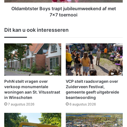
e
t
i
e
Oldambtster Boys trapt jubileumweekend af met
k
r
7x7 toernooi
u
B
i
o
Dit kan u ook interesseren
t
y
i
s
n
t
O
r
l
a
d
p
a
t
m
j
b
u
PvhN stelt vragen over
VCP stelt raadsvragen over
t
b
verkoop monumentale
Zuiderveen Festival,
e
i
woningen aan St. Vitusstraat
gemeente geeft uitgebreide
n
in Winschoten
beantwoording
l
O
e
7 augustus 2026
6 augustus 2026
o
u
s
m
t
w
-