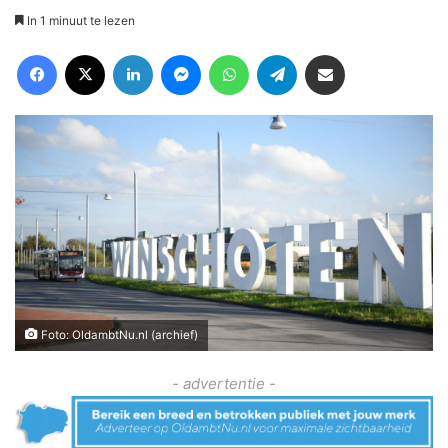
In 1 minuut te lezen
Facebook
X
LinkedIn
Messenger
WhatsApp
Telegram
Deel via Email
Foto: OldambtNu.nl (archief)
- advertentie -