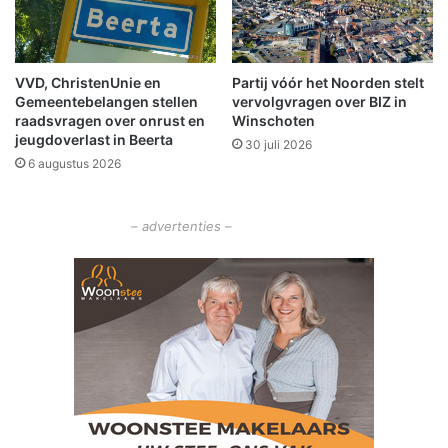
e
G
e
r
k
o
e
VVD, ChristenUnie en
Partij vóór het Noorden stelt
n
n
Gemeentebelangen stellen
vervolgvragen over BIZ in
i
d
raadsvragen over onrust en
Winschoten
n
a
jeugdoverlast in Beerta
30 juli 2026
g
f
6 augustus 2026
e
m
n
e
t
– advertenties –
7
x
7
t
o
e
r
n
o
o
i