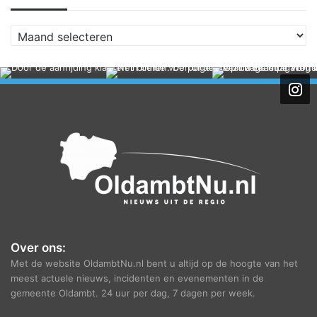
A
r
c
h
i
e
f
Over ons:
Met de website OldambtNu.nl bent u altijd op de hoogte van het
meest actuele nieuws, incidenten en evenementen in de
gemeente Oldambt. 24 uur per dag, 7 dagen per week.