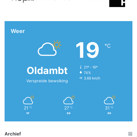
Weer
19
℃
Oldambt
21º - 16º
74%
3.66 km/h
Verspreide bewolking
21
27
31
℃
℃
℃
vr
za
zo
Archief