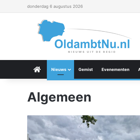
donderdag 6 augustus 2026
Menu Item
Nieuws
Gemist
Evenementen
Algemeen
E
n
e
x