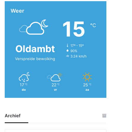
Weer
15
℃
Oldambt
17º - 15º
90%
3.24 km/h
Verspreide bewolking
17
22
25
℃
℃
℃
do
vr
za
Archief