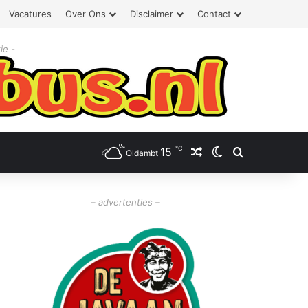
Vacatures
Over Ons
Disclaimer
Contact
ie -
℃
15
Willekeurig artikel
Switch skin
Zoeken
Oldambt
– advertenties –