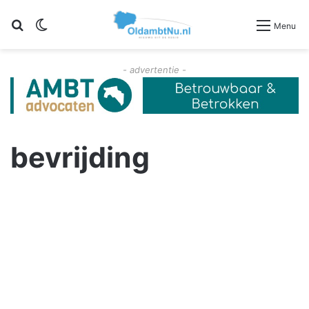
Zoeken
Switch skin
Menu
- advertentie -
bevrijding