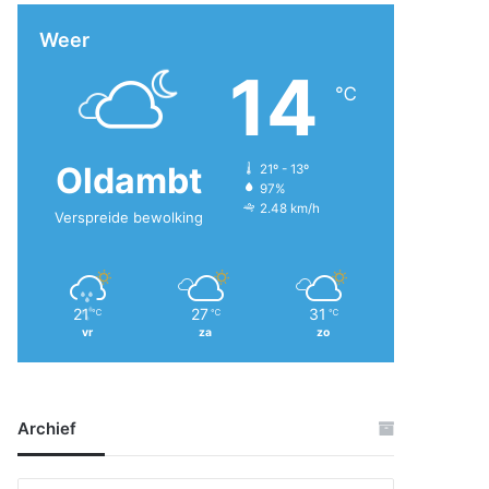
Weer
14
℃
Oldambt
21º - 13º
97%
2.48 km/h
Verspreide bewolking
21
27
31
℃
℃
℃
vr
za
zo
Archief