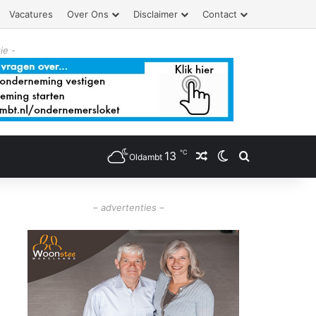
Vacatures
Over Ons
Disclaimer
Contact
ie -
℃
13
Willekeurig artikel
Switch skin
Zoeken
Oldambt
– advertenties –