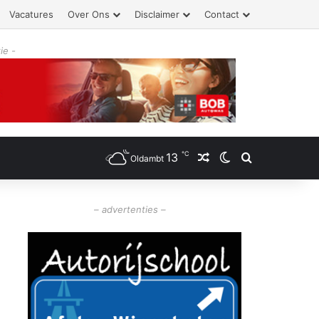
Vacatures
Over Ons
Disclaimer
Contact
ie -
℃
13
Willekeurig artikel
Switch skin
Zoeken
Oldambt
– advertenties –