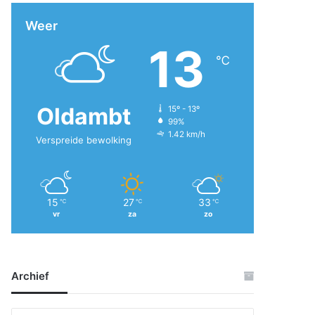
Weer
13
℃
Oldambt
15º - 13º
99%
1.42 km/h
Verspreide bewolking
15
27
33
℃
℃
℃
vr
za
zo
Archief