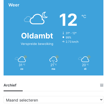
Weer
12
℃
Oldambt
31º - 12º
99%
2.73 km/h
Verspreide bewolking
31
21
20
℃
℃
℃
zo
ma
di
Archief
A
r