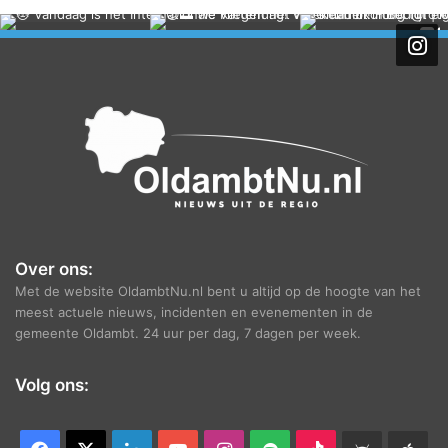
c
h
i
e
f
Over ons:
Met de website OldambtNu.nl bent u altijd op de hoogte van het
meest actuele nieuws, incidenten en evenementen in de
gemeente Oldambt. 24 uur per dag, 7 dagen per week.
Volg ons: