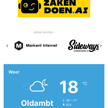
- advertenties -
Weer
18
℃
Oldambt
18º - 17º
82%