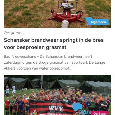
Algemeen
21 juli 2018
Schansker brandweer springt in de bres
voor besproeien grasmat
Bad Nieuweschans – De Schansker brandweer heeft
zaterdagmorgen de droge grasmat van sportpark De Lange
Akkers voorzien van water opgepompt…
Op Stap