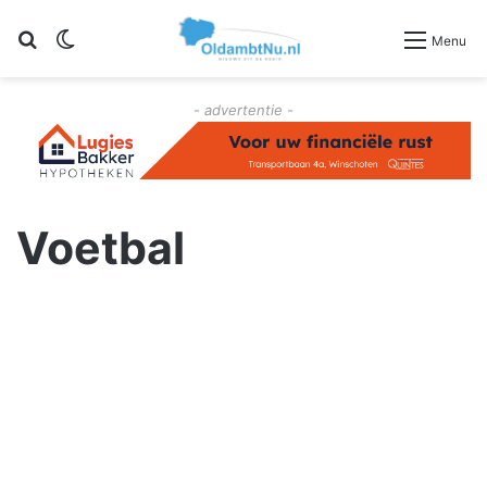
Zoeken
Switch skin
Menu
- advertentie -
Voetbal