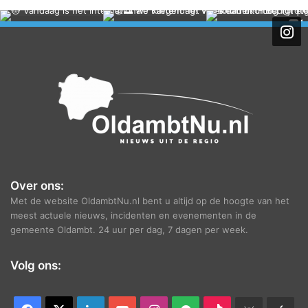
c
h
i
e
f
Over ons:
Met de website OldambtNu.nl bent u altijd op de hoogte van het
meest actuele nieuws, incidenten en evenementen in de
gemeente Oldambt. 24 uur per dag, 7 dagen per week.
Volg ons: