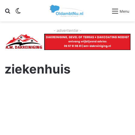
Zoeken
Switch skin
Menu
- advertentie -
ziekenhuis